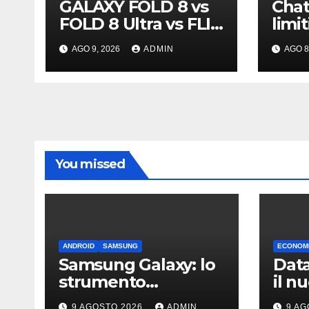
GALAXY FOLD 8 vs
Chat
FOLD 8 Ultra vs FLIP
limit
8
infin
AGO 9, 2026
ADMIN
AGO 8
acco
inte
pote
You missed
ANDROID
SAMSUNG
ECONOMI
Samsung Galaxy: lo
Data
strumento
il n
integrato per
Amaz
9 AGOSTO 2026
ADMIN
9 AG