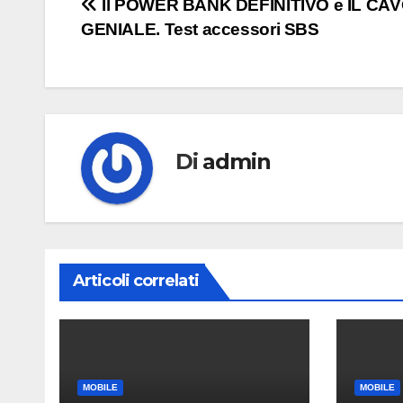
Navigazione
Il POWER BANK DEFINITIVO e IL CA
GENIALE. Test accessori SBS
articoli
Di
admin
Articoli correlati
MOBILE
MOBILE