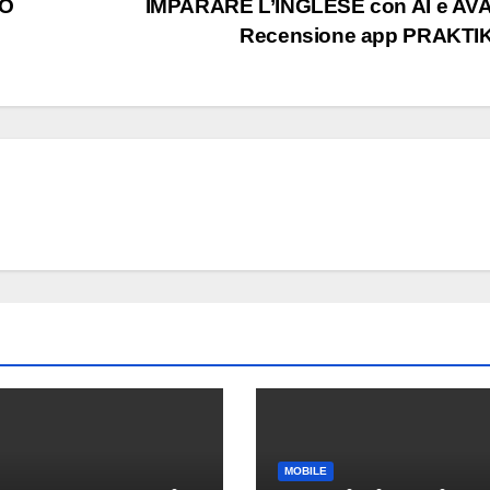
VO
IMPARARE L’INGLESE con AI e AV
Recensione app PRAKTI
ANDROID
SAMSU
Samsu
Galaxy:
strum
9 AGOSTO 2
integr
liberar
sullo
smart
MOBILE