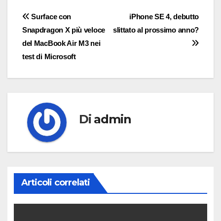
Navigazione
Surface con
iPhone SE 4, debutto
Snapdragon X più veloce
slittato al prossimo anno?
articoli
del MacBook Air M3 nei
test di Microsoft
Di
admin
Articoli correlati