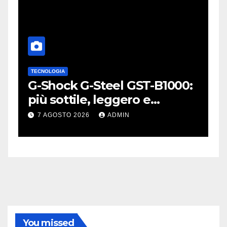
TECNOLOGIA
A
L
G-Shock G-Steel GST-B1000:
S
o
più sottile, leggero e
p
connesso
W
7 AGOSTO 2026
ADMIN
You missed