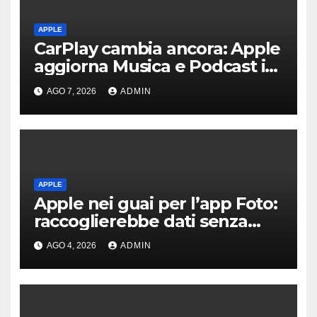
APPLE
CarPlay cambia ancora: Apple
aggiorna Musica e Podcast in
auto
AGO 7, 2026
ADMIN
APPLE
Apple nei guai per l’app Foto:
raccoglierebbe dati senza
consenso
AGO 4, 2026
ADMIN