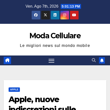
Salta
Ven. Ago 7th, 2026
5:01:14 PM
al
contenuto
Moda Cellulare
Le migliori news sul mondo mobile
APPLE
Apple, nuove
indiscrezioni sulle