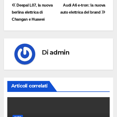
Navigazione
Deepal L07, la nuova
Audi A6 e-tron: la nuova
berlina elettrica di
auto elettrica del brand
articoli
Changan e Huawei
Di
admin
Articoli correlati