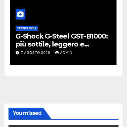
TECNOLOGIA
A
L
G-Shock G-Steel GST-B1000:
S
o
più sottile, leggero e
p
connesso
W
7 AGOSTO 2026
ADMIN
You missed