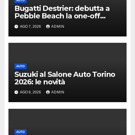
AUTO
Bugatti Destrier: debutta a
Pebble Beach la one-off
derivata dalla Bolide
AGO 7, 2026
ADMIN
AUTO
Suzuki al Salone Auto Torino
2026: le novità
AGO 6, 2026
ADMIN
AUTO