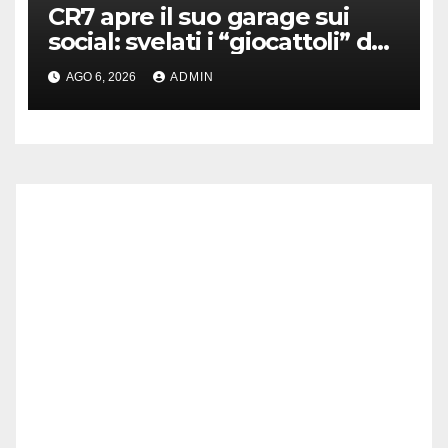
CR7 apre il suo garage sui
social: svelati i “giocattoli” da
oltre 40 milioni
AGO 6, 2026
ADMIN