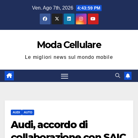
Salta
Ven. Ago 7th, 2026
4:44:00 PM
al
contenuto
Moda Cellulare
Le migliori news sul mondo mobile
AUDI
AUTO
Audi, accordo di
collaborazione con SAIC