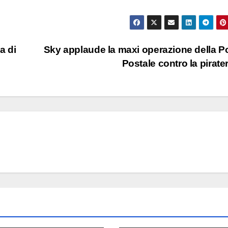
a di
Sky applaude la maxi operazione della Po
Postale contro la pirate
ECONOMIA E MERC
TikTok
250 pos
lavoro 
7 AGOSTO 2
Nashvil
motivi 
scelta