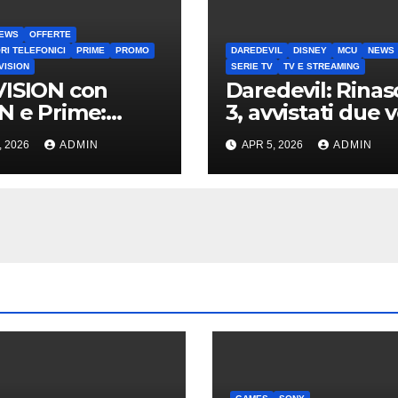
EWS
OFFERTE
RI TELEFONICI
PRIME
PROMO
DAREDEVIL
DISNEY
MCU
NEWS
VISION
SERIE TV
TV E STREAMING
ISION con
Daredevil: Rinas
 e Prime:
3, avvistati due v
a promo per
noti sul set di N
, 2026
ADMIN
APR 5, 2026
ADMIN
nti TIM
York