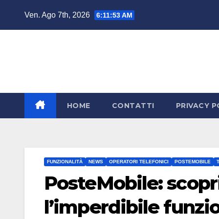
Salta
Ven. Ago 7th, 2026
6:11:54 AM
al
contenuto
HOME
CONTATTI
PRIVACY P
FUNZIONALITÀ
NEWS
OPERATORI TELEFONICI
POSTEMOBILE
PosteMobile: scopr
l’imperdibile funz