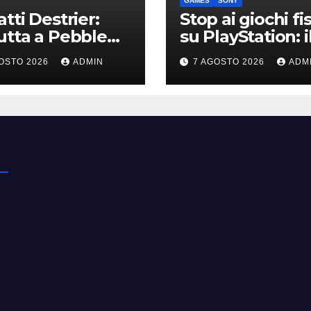
GAMES
SONY
tti Destrier:
Stop ai giochi fis
tta a Pebble
su PlayStation: i
h la one-off
nuovo avviso di
OSTO 2026
ADMIN
7 AGOSTO 2026
ADM
vata dalla Bolide
Sony è l’ennesi
conferma