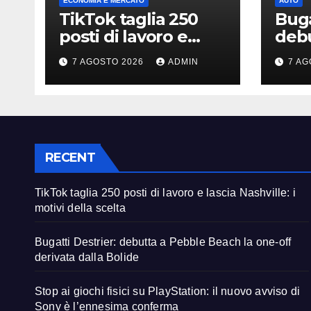
ECONOMIA E MERCATO
AUTO
TikTok taglia 250
Buga
posti di lavoro e
debu
lascia Nashville: i
Beac
7 AGOSTO 2026
ADMIN
7 AG
motivi della scelta
deri
RECENT
TikTok taglia 250 posti di lavoro e lascia Nashville: i
motivi della scelta
Bugatti Destrier: debutta a Pebble Beach la one-off
derivata dalla Bolide
Stop ai giochi fisici su PlayStation: il nuovo avviso di
Sony è l’ennesima conferma