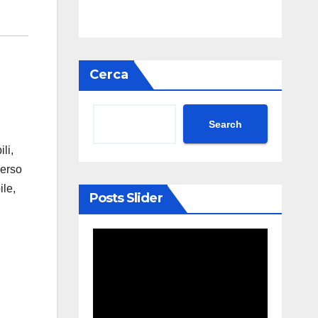
Cerca
Search
li,
verso
ile,
Posts Slider