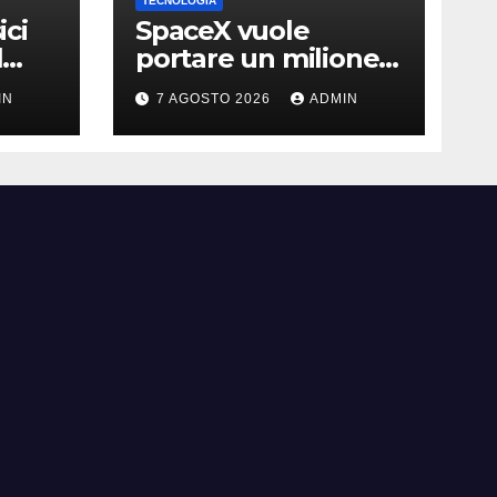
TECNOLOGIA
ici
SpaceX vuole
l
portare un milione
di data center nello
IN
7 AGOSTO 2026
ADMIN
ma
spazio: Nvidia sarà il
cervello