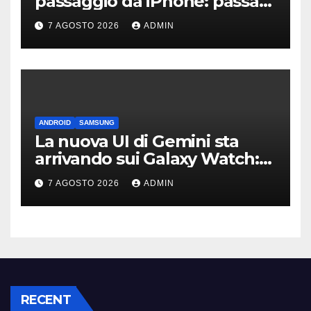
passaggio da iPhone: passa
WhatsApp e c’è l’assistenza
7 AGOSTO 2026
ADMIN
ANDROID
SAMSUNG
La nuova UI di Gemini sta
arrivando sui Galaxy Watch:
primi avvistamenti
7 AGOSTO 2026
ADMIN
RECENT