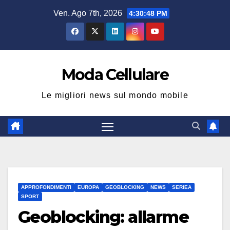
Salta
Ven. Ago 7th, 2026
4:30:49 PM
al
contenuto
Moda Cellulare
Le migliori news sul mondo mobile
APPROFONDIMENTI
EUROPA
GEOBLOCKING
NEWS
SERIEA
SPORT
Geoblocking: allarme