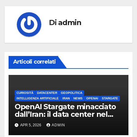
Di
admin
Articoli correlati
CURIOSITÀ
DATACENTER
GEOPOLITICA
INTELLIGENZA ARTIFICIALE
IRAN
NEWS
OPENAI
STARGATE
OpenAI Stargate minacciato
dall’Iran: il data center nel
mirino
APR 5, 2026
ADMIN