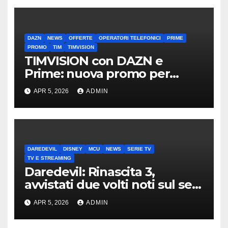
DAZN
NEWS
OFFERTE
OPERATORI TELEFONICI
PRIME
PROMO
TIM
TIMVISION
TIMVISION con DAZN e
Prime: nuova promo per
clienti TIM
APR 5, 2026
ADMIN
DAREDEVIL
DISNEY
MCU
NEWS
SERIE TV
TV E STREAMING
Daredevil: Rinascita 3,
avvistati due volti noti sul set
di New York
APR 5, 2026
ADMIN