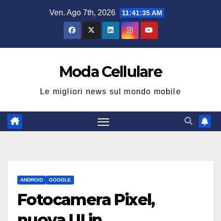
Salta
Ven. Ago 7th, 2026
11:41:36 AM
al
contenuto
Moda Cellulare
Le migliori news sul mondo mobile
ANDROID
GOOGLE
Fotocamera Pixel,
nuova UI in