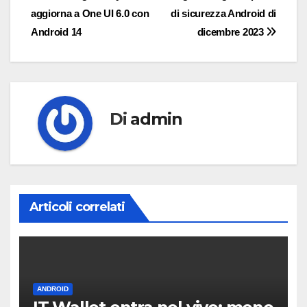
aggiorna a One UI 6.0 con
di sicurezza Android di
articoli
Android 14
dicembre 2023
Di
admin
Articoli correlati
ANDROID