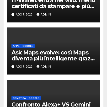
IT-Wallet entra nel vivo: meno
certificati da stampare e più
documenti digitali
AGO 7, 2026
ADMIN
APPS
GOOGLE
Ask Maps evolve: così Maps
diventa più intelligente grazie
a Gemini
AGO 7, 2026
ADMIN
DOMOTICA
GOOGLE
Confronto Alexa+ VS Gemini