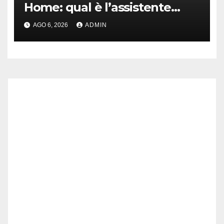
Home: qual è l’assistente
migliore | Video
AGO 6, 2026
ADMIN