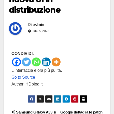
distribuzione
Di
admin
DIC 5, 2023
CONDIVIDI:
L’interfaccia è ora più pulita.
Go to Source
Author: HDblog.it
Navigazione
Samsung Galaxy A33 si
Google dettaglia le patch