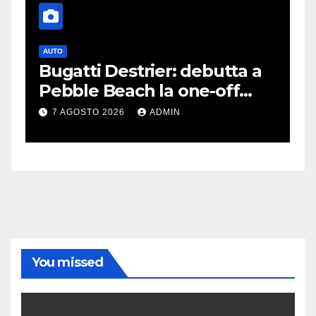
AUTO
G
Bugatti Destrier: debutta a
S
Pebble Beach la one-off
P
derivata dalla Bolide
d
7 AGOSTO 2026
ADMIN
c
You missed