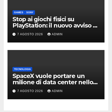
GAMES
SONY
Stop ai giochi fisici su
PlayStation: il nuovo avviso di
Sony è l’ennesima conferma
7 AGOSTO 2026
ADMIN
TECNOLOGIA
SpaceX vuole portare un
milione di data center nello
spazio: Nvidia sarà il cervello
7 AGOSTO 2026
ADMIN