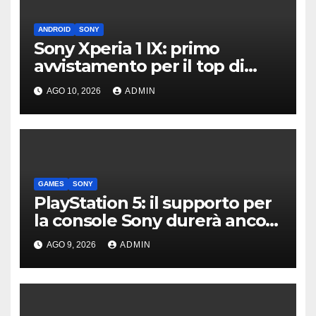
ANDROID
SONY
Sony Xperia 1 IX: primo
avvistamento per il top di
gamma del 2027
AGO 10, 2026
ADMIN
GAMES
SONY
PlayStation 5: il supporto per
la console Sony durerà ancora
diversi anni?
AGO 9, 2026
ADMIN