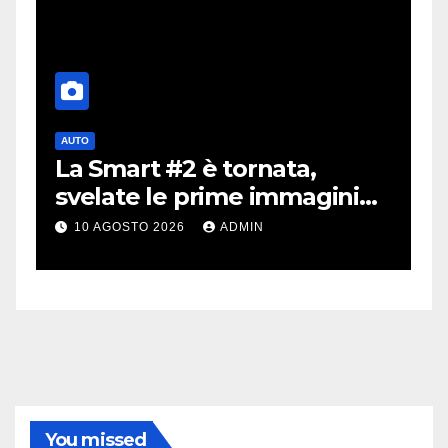
AUTO
A
La Smart #2 è tornata,
i
a
svelate le prime immagini
i
dell’erede della Fortwo
m
10 AGOSTO 2026
ADMIN
v
You missed