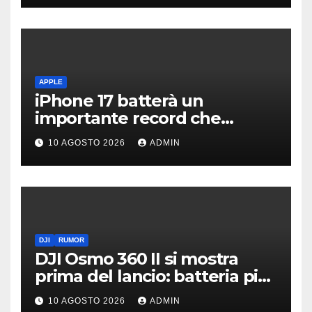
APPLE
iPhone 17 batterà un
importante record che
manca dai tempi del buon
10 AGOSTO 2026
ADMIN
vecchio iPhone 4
DJI
RUMOR
DJI Osmo 360 II si mostra
prima del lancio: batteria più
grande e video 8K
10 AGOSTO 2026
ADMIN