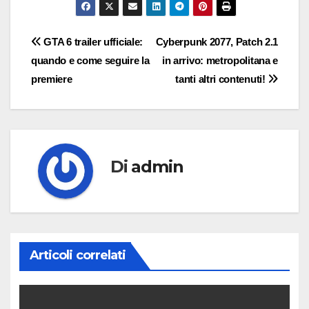
Navigazione
GTA 6 trailer ufficiale:
Cyberpunk 2077, Patch 2.1
quando e come seguire la
in arrivo: metropolitana e
articoli
premiere
tanti altri contenuti!
Di
admin
Articoli correlati