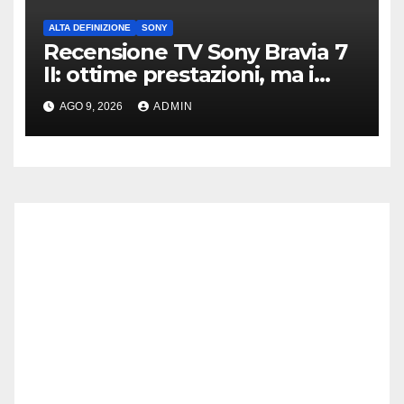
ALTA DEFINIZIONE
SONY
Recensione TV Sony Bravia 7
II: ottime prestazioni, ma i
Mini LED RGB costano
AGO 9, 2026
ADMIN