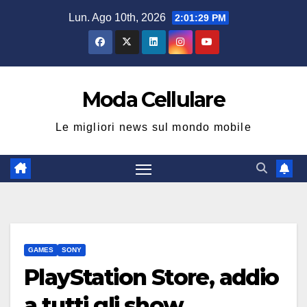
Salta
Lun. Ago 10th, 2026
2:01:30 PM
al
contenuto
Moda Cellulare
Le migliori news sul mondo mobile
GAMES
SONY
PlayStation Store, addio
a tutti gli show