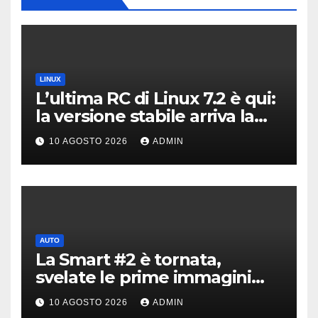
LINUX
L’ultima RC di Linux 7.2 è qui:
la versione stabile arriva la
prossima settimana
10 AGOSTO 2026
ADMIN
AUTO
La Smart #2 è tornata,
svelate le prime immagini
dell’erede della Fortwo
10 AGOSTO 2026
ADMIN