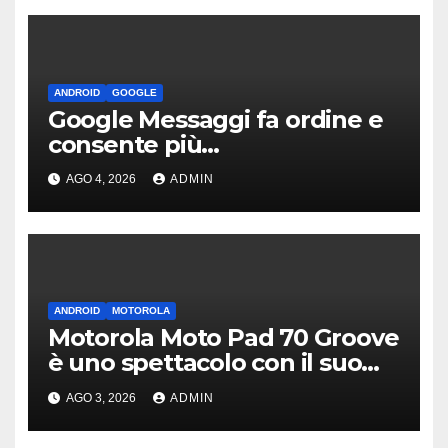
ANDROID
GOOGLE
Google Messaggi fa ordine e
consente più
personalizzazione con questa
AGO 4, 2026
ADMIN
novità
ANDROID
MOTOROLA
Motorola Moto Pad 70 Groove
è uno spettacolo con il suo
display da 12 pollici
AGO 3, 2026
ADMIN