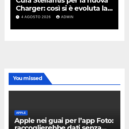
 per la nuova
Cina, stop alle luci bl
i è evoluta la
auto hi-tech: non so
dge
norma
MIN
4 AGOSTO 2026
ADMIN
You missed
APPLE
Apple nei guai per l’app Foto:
raccoglierebbe dati senza