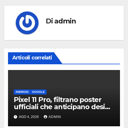
Di
admin
Articoli correlati
ANDROID
GOOGLE
Pixel 11 Pro, filtrano poster
ufficiali che anticipano design
e funzioni AI
AGO 4, 2026
ADMIN