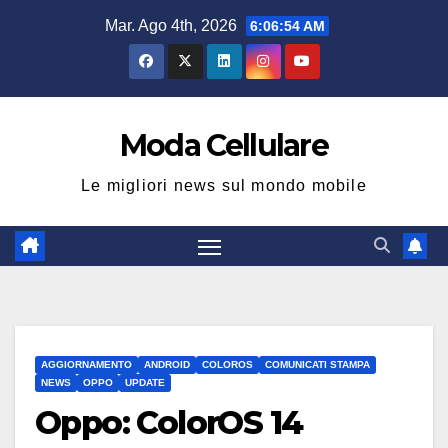
Salta
Mar. Ago 4th, 2026
6:06:55 AM
al
contenuto
Moda Cellulare
Le migliori news sul mondo mobile
AGGIORNAMENTO
ANDROID
COLOROS
COMUNICATI STAMPA
NEWS
OPPO
UPDATE
Oppo: ColorOS 14