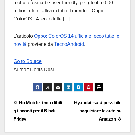
molto più smart e user-friendly, per gli oltre 600
milioni utenti attivi in tutto il mondo. Oppo
ColorOS 14: ecco tutte […]
L’articolo
Oppo: ColorOS 14 ufficiale, ecco tutte le
novità
proviene da
TecnoAndroid
.
Go to Source
Author: Denis Dosi
Navigazione
Ho.Mobile: incredibili
Hyundai: sarà possibile
gli sconti per il Black
acquistare le auto su
articoli
Friday!
Amazon