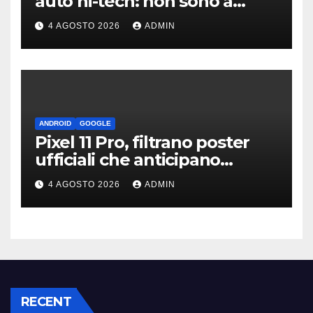
auto hi-tech: non sono a
norma
4 AGOSTO 2026
ADMIN
ANDROID
GOOGLE
Pixel 11 Pro, filtrano poster
ufficiali che anticipano
design e funzioni AI
4 AGOSTO 2026
ADMIN
RECENT