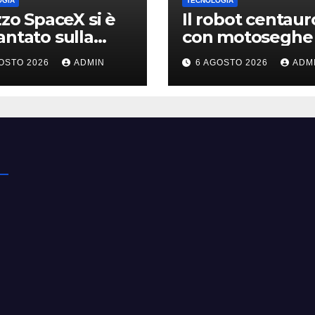
OGIA
TECNOLOGIA
azzo SpaceX si è
Il robot centaur
antato sulla
con motoseghe 
, ma i video
posto delle man
OSTO 2026
ADMIN
6 AGOSTO 2026
ADM
li erano quasi
pronto per le
 falsi
missioni impossi