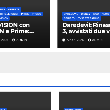
EWS
OFFERTE
RI TELEFONICI
PRIME
PROMO
DAREDEVIL
DISNEY
MCU
NEWS
VISION
SERIE TV
TV E STREAMING
ISION con
Daredevil: Rinas
 e Prime:
3, avvistati due v
a promo per
noti sul set di N
, 2026
ADMIN
APR 5, 2026
ADMIN
nti TIM
York