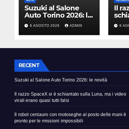
AUTO
TECNOL
Suzuki al Salone
Il r
Auto Torino 2026: le
schi
novità
Luna
6 AGOSTO 2026
ADMIN
6 AG
vira
tutti
RECENT
Suzuki al Salone Auto Torino 2026: le novità
Il razzo SpaceX si è schiantato sulla Luna, ma i video
virali erano quasi tutti falsi
Il robot centauro con motoseghe al posto delle mani è
pronto per le missioni impossibili