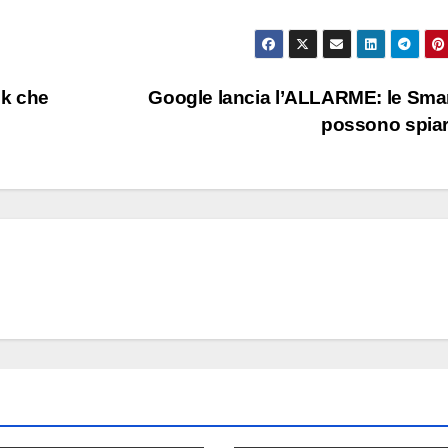
sk che
Google lancia l’ALLARME: le Sma
possono spia
AUTO
Suzuki 
Salone
Torino 
6 AGOSTO 2
novità