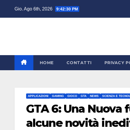
Salta
Gio. Ago 6th, 2026
9:42:31 PM
al
contenuto
HOME
CONTATTI
PRIVACY P
APPLICAZIONI
GAMING
GIOCO
GTA
NEWS
SCIENZA E TECNO
GTA 6: Una Nuova fu
alcune novità inedi