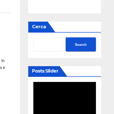
Cerca
Search
 In
a e
Posts Slider