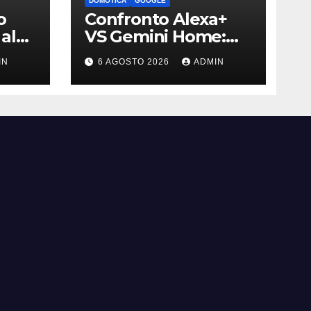
DOMOTICA
GOOGLE
o
Confronto Alexa+
al
VS Gemini Home:
i è
qual è l’assistente
IN
6 AGOSTO 2026
ADMIN
migliore | Video
bili