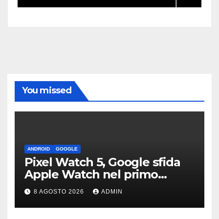
You missed
ANDROID
GOOGLE
Pixel Watch 5, Google sfida
Apple Watch nel primo
teaser: “sembra un orologio”
8 AGOSTO 2026
ADMIN