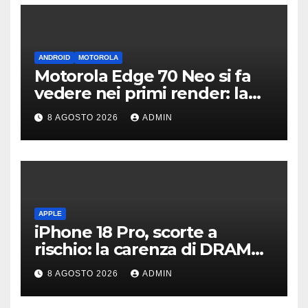
ANDROID
MOTOROLA
Motorola Edge 70 Neo si fa
vedere nei primi render: la
fotocamera è da 200 MP
8 AGOSTO 2026
ADMIN
APPLE
iPhone 18 Pro, scorte a
rischio: la carenza di DRAM
potrebbe far slittare le
8 AGOSTO 2026
ADMIN
consegne