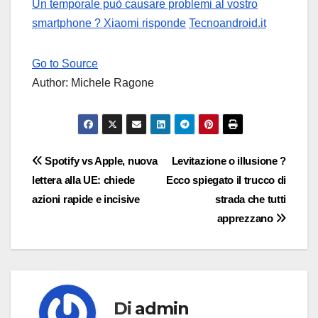
Un temporale può causare problemi al vostro
smartphone ? Xiaomi risponde
Tecnoandroid.it
Go to Source
Author: Michele Ragone
Navigazione
Spotify vs Apple, nuova
Levitazione o illusione ?
lettera alla UE: chiede
Ecco spiegato il trucco di
articoli
azioni rapide e incisive
strada che tutti
apprezzano
Di
admin