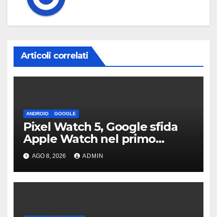
Articoli correlati
ANDROID
GOOGLE
Pixel Watch 5, Google sfida
Apple Watch nel primo
teaser: “sembra un orologio”
AGO 8, 2026
ADMIN