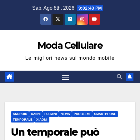
Salta
Sab. Ago 8th, 2026
9:02:43 PM
al
contenuto
Moda Cellulare
Le migliori news sul mondo mobile
ANDROID
DANNI
FULMINI
NEWS
PROBLEMI
SMARTPHONE
TEMPORALE
XIAOMI
Un temporale può