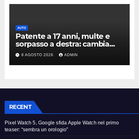
AUTO
Patente a 17 anni, multe e
sorpasso a destra: cambia
tutto, nuove regole allo
8 AGOSTO 2026
ADMIN
studio
RECENT
Pixel Watch 5, Google sfida Apple Watch nel primo
teaser: “sembra un orologio”