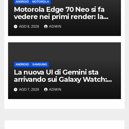
ANDROID
MOTOROLA
Motorola Edge 70 Neo si fa
vedere nei primi render: la
fotocamera è da 200 MP
AGO 8, 2026
ADMIN
ANDROID
SAMSUNG
La nuova UI di Gemini sta
arrivando sui Galaxy Watch:
primi avvistamenti
AGO 7, 2026
ADMIN