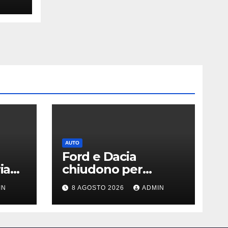
AUTO
Ford e Dacia
ia
chiudono per
siccità: il Danubio
IN
8 AGOSTO 2026
ADMIN
ferma la produzione
auto