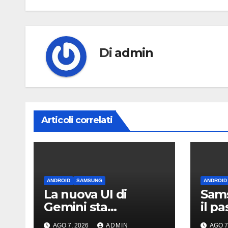
Di
admin
Articoli correlati
ANDROID
SAMSUNG
ANDROID
La nuova UI di
Sams
Gemini sta
il p
arrivando sui Galaxy
iPho
AGO 7, 2026
ADMIN
AGO 7