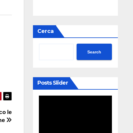
Cerca
Search
Posts Slider
co le
che