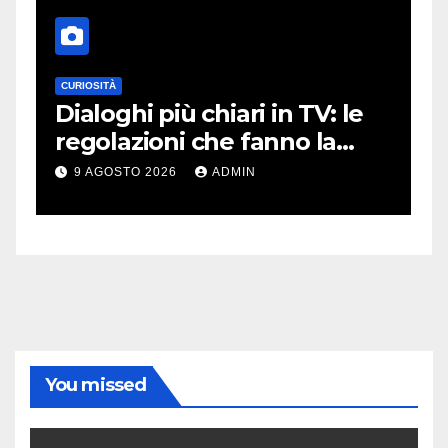
CURIOSITÀ
A
Dialoghi più chiari in TV: le
J
i
regolazioni che fanno la
b
differenza
s
9 AGOSTO 2026
ADMIN
You missed