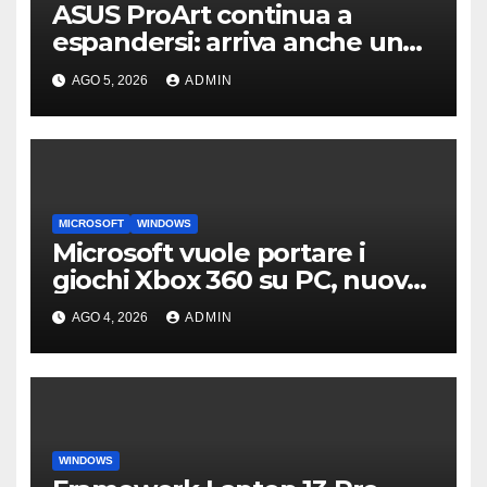
ASUS ProArt continua a
espandersi: arriva anche un
box SSD di fascia alta
AGO 5, 2026
ADMIN
MICROSOFT
WINDOWS
Microsoft vuole portare i
giochi Xbox 360 su PC, nuove
indiscrezioni
AGO 4, 2026
ADMIN
WINDOWS