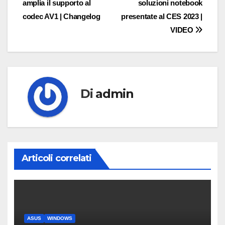
amplia il supporto al
soluzioni notebook
articoli
codec AV1 | Changelog
presentate al CES 2023 |
VIDEO
Di
admin
Articoli correlati
ASUS
WINDOWS