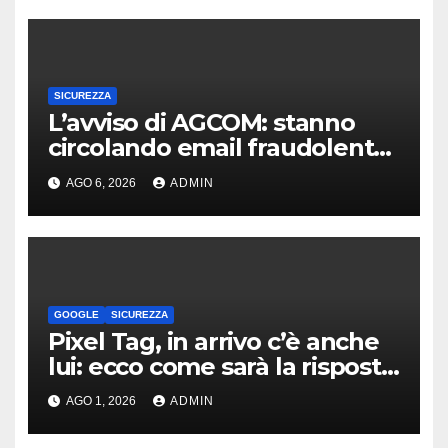
SICUREZZA
L’avviso di AGCOM: stanno
circolando email fraudolente
legate al dominio
AGO 6, 2026
ADMIN
agcom.it.com
GOOGLE
SICUREZZA
Pixel Tag, in arrivo c’è anche
lui: ecco come sarà la risposta
di Google agli AirTag
AGO 1, 2026
ADMIN