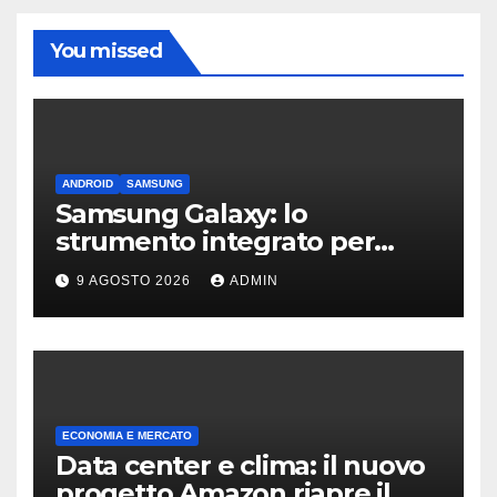
You missed
ANDROID
SAMSUNG
Samsung Galaxy: lo
strumento integrato per
liberare spazio sullo
9 AGOSTO 2026
ADMIN
smartphone
ECONOMIA E MERCATO
Data center e clima: il nuovo
progetto Amazon riapre il