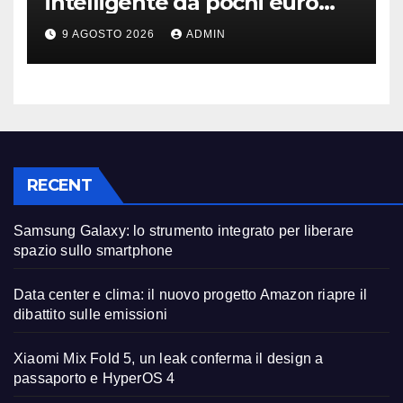
intelligente da pochi euro
può fare la differenza
9 AGOSTO 2026
ADMIN
RECENT
Samsung Galaxy: lo strumento integrato per liberare
spazio sullo smartphone
Data center e clima: il nuovo progetto Amazon riapre il
dibattito sulle emissioni
Xiaomi Mix Fold 5, un leak conferma il design a
passaporto e HyperOS 4