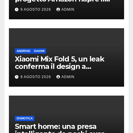
dibattito sulle emissioni
9 AGOSTO 2026
ADMIN
ANDROID
XIAOMI
Xiaomi Mix Fold 5, un leak
conferma il design a
passaporto e HyperOS 4
9 AGOSTO 2026
ADMIN
DOMOTICA
Smart home: una presa