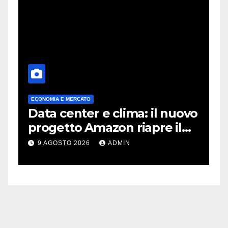
ECONOMIA E MERCATO
A
Data center e clima: il nuovo
X
progetto Amazon riapre il
c
dibattito sulle emissioni
p
9 AGOSTO 2026
ADMIN