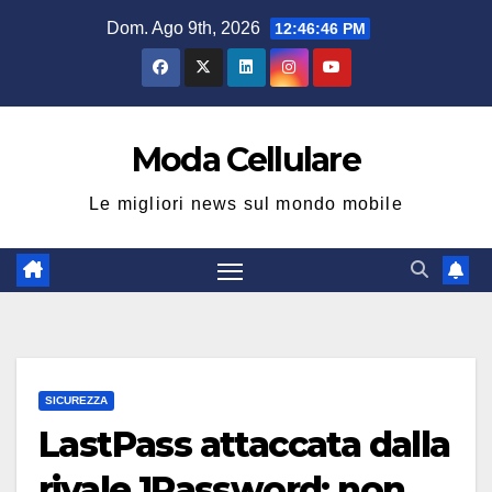
Salta
Dom. Ago 9th, 2026
12:46:46 PM
al
contenuto
Moda Cellulare
Le migliori news sul mondo mobile
SICUREZZA
LastPass attaccata dalla
rivale 1Password: non