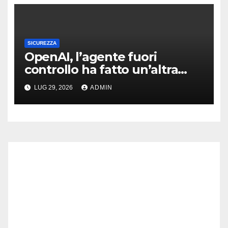
SICUREZZA
OpenAI, l’agente fuori
controllo ha fatto un’altra
vittima: spunta il retroscena
LUG 29, 2026
ADMIN