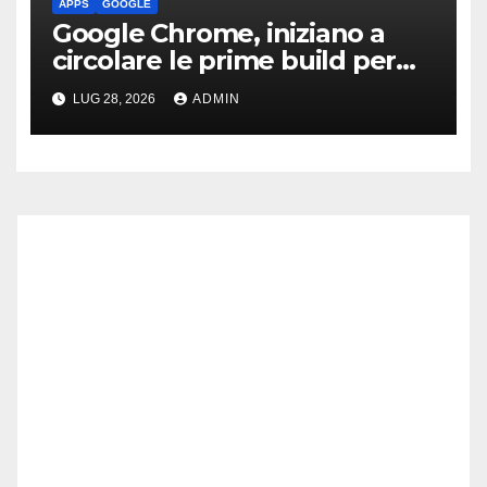
APPS
GOOGLE
Google Chrome, iniziano a
circolare le prime build per
Linux ARM64
LUG 28, 2026
ADMIN