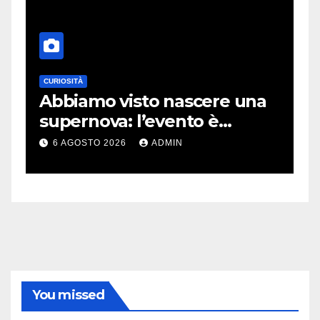
CURIOSITÀ
E
Abbiamo visto nascere una
C
supernova: l’evento è
r
rarissimo
i
6 AGOSTO 2026
ADMIN
You missed