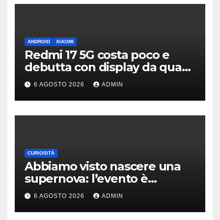
ANDROID
XIAOMI
Redmi 17 5G costa poco e
debutta con display da quasi
7 pollici e batteria enorme
6 AGOSTO 2026
ADMIN
CURIOSITÀ
Abbiamo visto nascere una
supernova: l’evento è
rarissimo
6 AGOSTO 2026
ADMIN