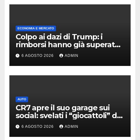
ECONOMIA E MERCATO
Colpo ai dazi di Trump: i
rimborsi hanno già superato i
100 miliardi di dollari
6 AGOSTO 2026
ADMIN
AUTO
CR7 apre il suo garage sui
social: svelati i “giocattoli” da
oltre 40 milioni
6 AGOSTO 2026
ADMIN