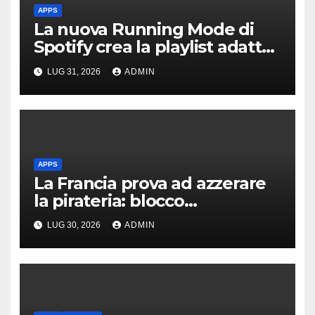
APPS
La nuova Running Mode di
Spotify crea la playlist adatta
a ogni corsa
LUG 31, 2026
ADMIN
APPS
La Francia prova ad azzerare
la pirateria: blocco
automatico per lo sport in
LUG 30, 2026
ADMIN
streaming