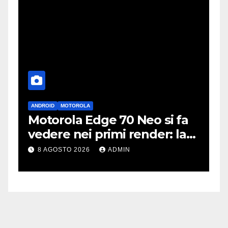
ANDROID
MOTOROLA
A
Motorola Edge 70 Neo si fa
i
vedere nei primi render: la
r
fotocamera è da 200 MP
p
8 AGOSTO 2026
ADMIN
c