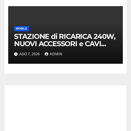
MOBILE
STAZIONE di RICARICA 240W,
NUOVI ACCESSORI e CAVI
40Gb SBS
AGO 7, 2026
ADMIN