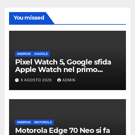
You missed
ANDROID
GOOGLE
Pixel Watch 5, Google sfida
Apple Watch nel primo
teaser: “sembra un orologio”
8 AGOSTO 2026
ADMIN
ANDROID
MOTOROLA
Motorola Edge 70 Neo si fa