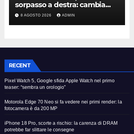
sorpasso a destra: cambia
tutto, nuove regole allo
8 AGOSTO 2026
ADMIN
studio
RECENT
Pixel Watch 5, Google sfida Apple Watch nel primo
teaser: “sembra un orologio”
Motorola Edge 70 Neo si fa vedere nei primi render: la
fotocamera è da 200 MP
iPhone 18 Pro, scorte a rischio: la carenza di DRAM
potrebbe far slittare le consegne