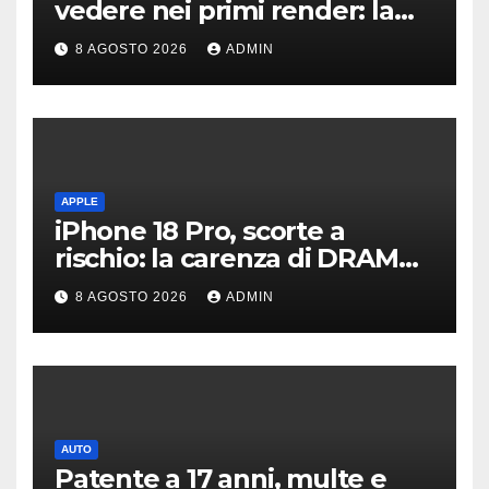
vedere nei primi render: la
fotocamera è da 200 MP
8 AGOSTO 2026
ADMIN
APPLE
iPhone 18 Pro, scorte a
rischio: la carenza di DRAM
potrebbe far slittare le
8 AGOSTO 2026
ADMIN
consegne
AUTO
Patente a 17 anni, multe e