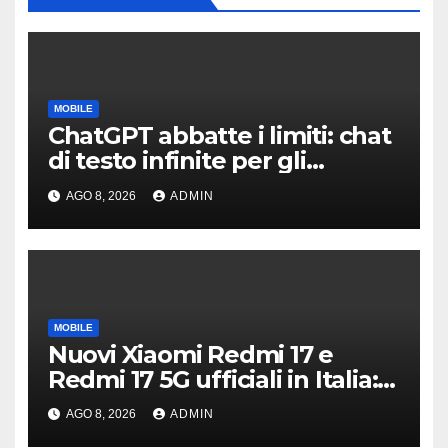
MOBILE
ChatGPT abbatte i limiti: chat
di testo infinite per gli
account gratis e intelligenza
AGO 8, 2026
ADMIN
potenziata
MOBILE
Nuovi Xiaomi Redmi 17 e
Redmi 17 5G ufficiali in Italia:
specifiche tecniche,
AGO 8, 2026
ADMIN
differenze e prezzi