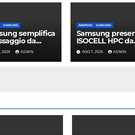
SAMSUNG
ANDROID
SAMSUNG
ung semplifica
Samsung prese
assaggio da
ISOCELL HPC da
ne: passa
200 MP: lo ved
, 2026
ADMIN
AGO 7, 2026
ADMIN
sApp e c’è
sui Galaxy S27?
sistenza