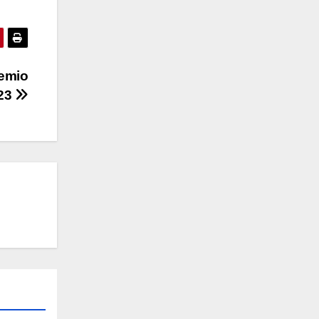
remio
023