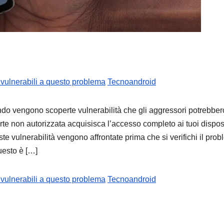
ANDROID
SAMSU
Samsu
 vulnerabili a questo problema
Tecnoandroid
presen
 vengono scoperte vulnerabilità che gli aggressori potrebber
ISOCE
7 AGOSTO 2
arte non autorizzata acquisisca l’accesso completo ai tuoi disposi
da 200
 vulnerabilità vengono affrontate prima che si verifichi il pro
vedrem
uesto è […]
Galaxy
 vulnerabili a questo problema
Tecnoandroid