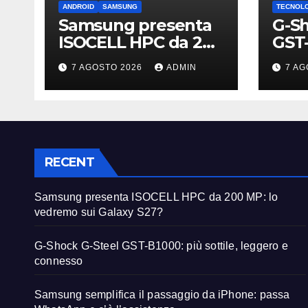
ANDROID
SAMSUNG
TECNOL
Samsung presenta
G-Sh
ISOCELL HPC da 200
GST-
MP: lo vedremo sui
sott
7 AGOSTO 2026
ADMIN
7 AG
Galaxy S27?
con
RECENT
Samsung presenta ISOCELL HPC da 200 MP: lo
vedremo sui Galaxy S27?
G-Shock G-Steel GST-B1000: più sottile, leggero e
connesso
Samsung semplifica il passaggio da iPhone: passa