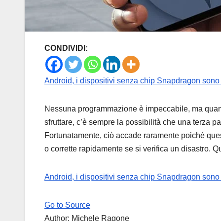
CONDIVIDI:
Android, i dispositivi senza chip Snapdragon sono
Nessuna programmazione è impeccabile, ma quando
sfruttare, c’è sempre la possibilità che una terza p
Fortunatamente, ciò accade raramente poiché queste
o corrette rapidamente se si verifica un disastro. Q
Android, i dispositivi senza chip Snapdragon sono
Go to Source
Author: Michele Ragone