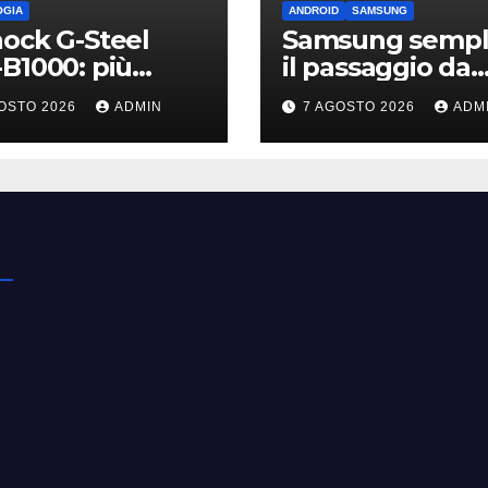
OGIA
ANDROID
SAMSUNG
ock G-Steel
Samsung sempli
B1000: più
il passaggio da
ile, leggero e
iPhone: passa
OSTO 2026
ADMIN
7 AGOSTO 2026
ADM
nesso
WhatsApp e c’è
l’assistenza