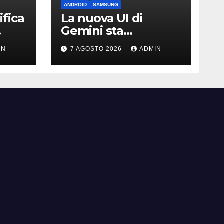
ANDROID
SAMSUNG
fica
La nuova UI di
Gemini sta
arrivando sui Galaxy
IN
7 AGOSTO 2026
ADMIN
Watch: primi
avvistamenti