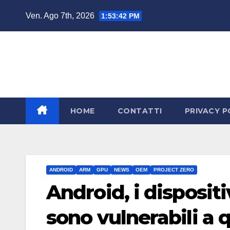
Salta
Ven. Ago 7th, 2026
1:53:43 PM
al
contenuto
HOME
CONTATTI
PRIVACY P
ANDROID
ARM
GPU
NEWS
OEM
PROJECT ZERO
Android, i disposit
sono vulnerabili a