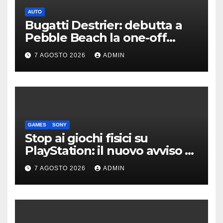
AUTO
Bugatti Destrier: debutta a
Pebble Beach la one-off
derivata dalla Bolide
7 AGOSTO 2026
ADMIN
GAMES
SONY
Stop ai giochi fisici su
PlayStation: il nuovo avviso di
Sony è l’ennesima conferma
7 AGOSTO 2026
ADMIN