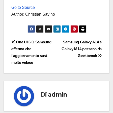
Go to Source
Author: Christian Savino
Navigazione
One UI 6.0, Samsung
Samsung Galaxy A14 e
afferma che
Galaxy M14 passano da
articoli
l’aggiornamento sarà
Geekbench
molto veloce
Di
admin