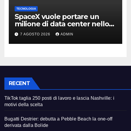
TECNOLOGIA
SpaceX vuole portare un
milione di data center nello
spazio: Nvidia sarà il cervello
7 AGOSTO 2026
ADMIN
RECENT
TikTok taglia 250 posti di lavoro e lascia Nashville: i
motivi della scelta
Bugatti Destrier: debutta a Pebble Beach la one-off
derivata dalla Bolide