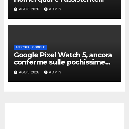
migliore | Video
AGO 6, 2026
ADMIN
ANDROID
GOOGLE
Google Pixel Watch 5, ancora
conferme sulle pochissime
novità hardware
AGO 5, 2026
ADMIN