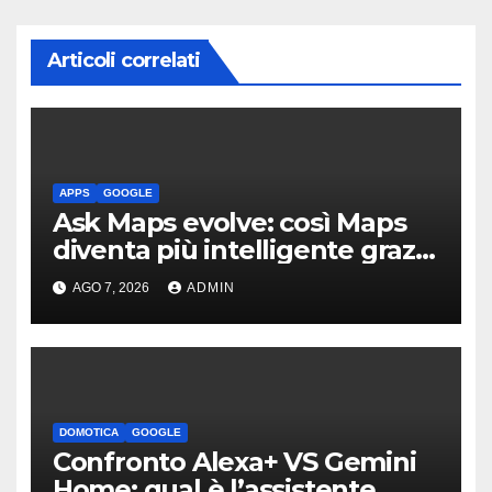
Articoli correlati
APPS
GOOGLE
Ask Maps evolve: così Maps
diventa più intelligente grazie
a Gemini
AGO 7, 2026
ADMIN
DOMOTICA
GOOGLE
Confronto Alexa+ VS Gemini
Home: qual è l’assistente