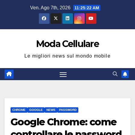
Salta
Ven. Ago 7th, 2026
11:25:23 AM
al
contenuto
Moda Cellulare
Le migliori news sul mondo mobile
CHROME
GOOGLE
NEWS
PASSWORD
Google Chrome: come
controllare le password