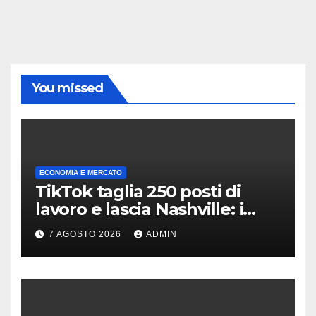
You missed
ECONOMIA E MERCATO
TikTok taglia 250 posti di
lavoro e lascia Nashville: i
motivi della scelta
7 AGOSTO 2026
ADMIN