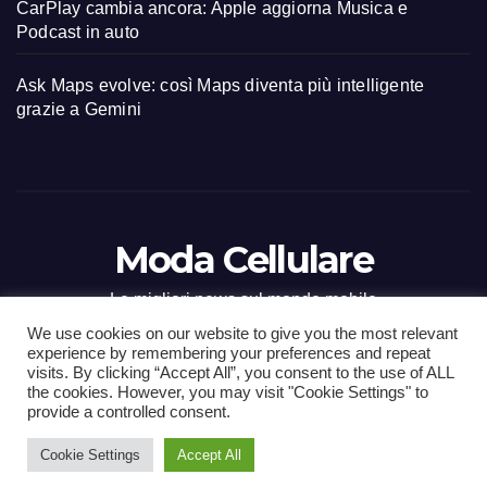
CarPlay cambia ancora: Apple aggiorna Musica e
Podcast in auto
Ask Maps evolve: così Maps diventa più intelligente
grazie a Gemini
Moda Cellulare
Le migliori news sul mondo mobile
We use cookies on our website to give you the most relevant
experience by remembering your preferences and repeat
visits. By clicking “Accept All”, you consent to the use of ALL
the cookies. However, you may visit "Cookie Settings" to
Proudly powered by WordPress
|
Tema: Newsup di
Themeansar
.
provide a controlled consent.
Cookie Settings
Accept All
Home
Contact
CONTATTI
Privacy Policy