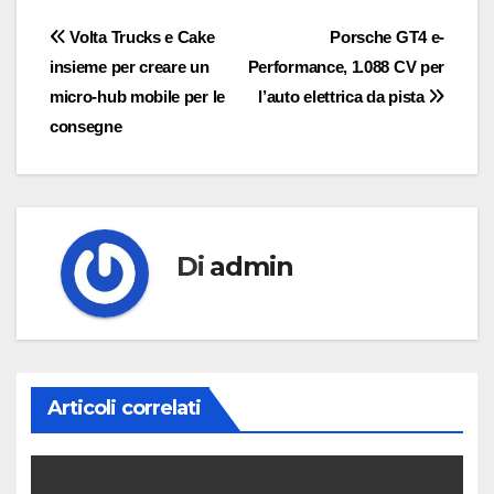
Navigazione
Volta Trucks e Cake
Porsche GT4 e-
insieme per creare un
Performance, 1.088 CV per
articoli
micro-hub mobile per le
l’auto elettrica da pista
consegne
Di
admin
Articoli correlati