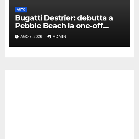
AUTO
Bugatti Destrier: debutta a
Pebble Beach la one-off
derivata dalla Bolide
AGO 7, 2026
ADMIN