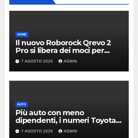
HOME
Il nuovo Roborock Qrevo 2
Pro si libera dei moci per
pulire i tappeti | PREZZO
7 AGOSTO 2026
ADMIN
AUTO
Più auto con meno
dipendenti, i numeri Toyota
che “scuotono” Volkswagen
7 AGOSTO 2026
ADMIN