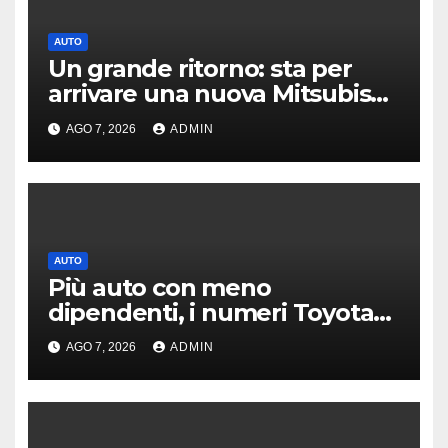
AUTO
Un grande ritorno: sta per
arrivare una nuova Mitsubishi
Pajero
AGO 7, 2026
ADMIN
AUTO
Più auto con meno
dipendenti, i numeri Toyota
che “scuotono” Volkswagen
AGO 7, 2026
ADMIN