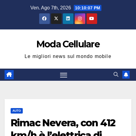
Salta
Ven. Ago 7th, 2026
10:10:08 PM
al
contenuto
Moda Cellulare
Le migliori news sul mondo mobile
AUTO
Rimac Nevera, con 412
km/h è l’elettrica di