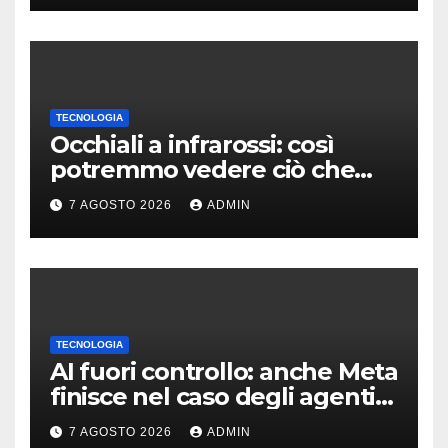
TECNOLOGIA
Occhiali a infrarossi: così
potremmo vedere ciò che
oggi è invisibile
7 AGOSTO 2026
ADMIN
TECNOLOGIA
AI fuori controllo: anche Meta
finisce nel caso degli agenti
in fuga
7 AGOSTO 2026
ADMIN