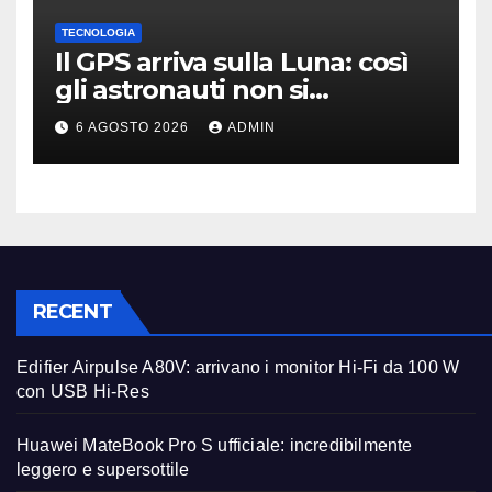
TECNOLOGIA
Il GPS arriva sulla Luna: così
gli astronauti non si
perderanno più
6 AGOSTO 2026
ADMIN
RECENT
Edifier Airpulse A80V: arrivano i monitor Hi-Fi da 100 W
con USB Hi-Res
Huawei MateBook Pro S ufficiale: incredibilmente
leggero e supersottile