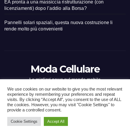
EA pronta a una massiccia ristrutturazione (con
licenziamenti) dopo l’addio alla Borsa?
Pannelli solari spaziali, questa nuova costruzione li
rende molto più convenienti
Moda Cellulare
Le migliori news sul mondo mobile
We use cookies on our website to give you the most relevant
experience by remembering your preferences and repeat
visits. By clicking “Accept All”, you consent to the use of ALL
the cookies. However, you may visit "Cookie Settings" to
Proudly powered by WordPress
|
Tema: Newsup di
Themeansar
.
provide a controlled consent.
Cookie Settings
Accept All
Home
Contact
CONTATTI
Privacy Policy