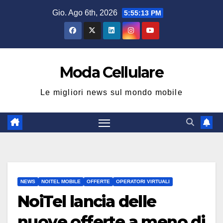
Salta
Gio. Ago 6th, 2026
5:55:13 PM
al
contenuto
Moda Cellulare
Le migliori news sul mondo mobile
NEWS
NOITEL MOBILE
OFFERTE
OPERATORI VIRTUALI
NoiTel lancia delle
nuove offerte a meno di