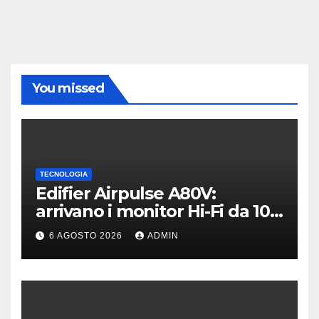
You missed
TECNOLOGIA
Edifier Airpulse A80V:
arrivano i monitor Hi-Fi da 100
W con USB Hi-Res
6 AGOSTO 2026
ADMIN