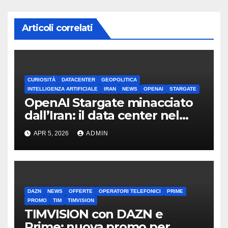
Articoli correlati
CURIOSITÀ
DATACENTER
GEOPOLITICA
INTELLIGENZA ARTIFICIALE
IRAN
NEWS
OPENAI
STARGATE
OpenAI Stargate minacciato
dall’Iran: il data center nel
mirino
APR 5, 2026
ADMIN
DAZN
NEWS
OFFERTE
OPERATORI TELEFONICI
PRIME
PROMO
TIM
TIMVISION
TIMVISION con DAZN e
Prime: nuova promo per