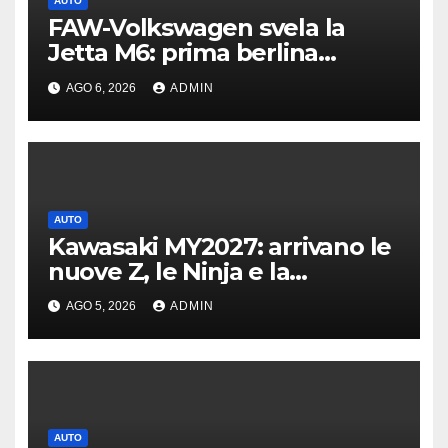
AUTO
FAW-Volkswagen svela la
Jetta M6: prima berlina
elettrica del marchio
AGO 6, 2026
ADMIN
AUTO
Kawasaki MY2027: arrivano le
nuove Z, le Ninja e la
crossover Versys 650
AGO 5, 2026
ADMIN
AUTO