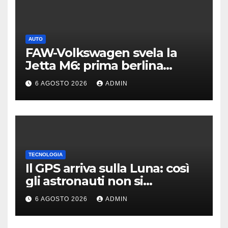
AUTO
FAW-Volkswagen svela la
Jetta M6: prima berlina
elettrica del marchio
6 AGOSTO 2026
ADMIN
TECNOLOGIA
Il GPS arriva sulla Luna: così
gli astronauti non si
perderanno più
6 AGOSTO 2026
ADMIN