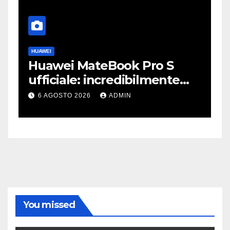
HUAWEI
A
Huawei MateBook Pro S
F
ufficiale: incredibilmente
J
leggero e supersottile
e
6 AGOSTO 2026
ADMIN
You missed