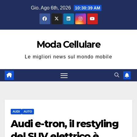
Salta
Gio. Ago 6th, 2026
10:30:40 AM
al
contenuto
Moda Cellulare
Le migliori news sul mondo mobile
AUDI
AUTO
Audi e-tron, il restyling
del SUV elettrico è