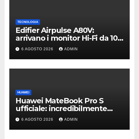
TECNOLOGIA
Edifier Airpulse A80V:
arrivano i monitor Hi-Fi da 100
W con USB Hi-Res
6 AGOSTO 2026
ADMIN
HUAWEI
Huawei MateBook Pro S
ufficiale: incredibilmente
leggero e supersottile
6 AGOSTO 2026
ADMIN