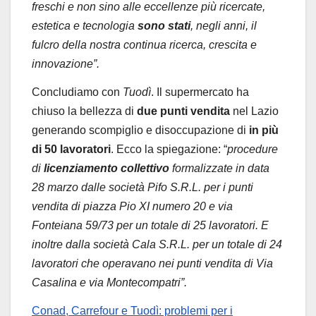
freschi e non sino alle eccellenze più ricercate,
estetica e tecnologia
sono stati
, negli anni, il
fulcro della nostra continua ricerca, crescita e
innovazione”.
Concludiamo con
Tuodì
. Il supermercato ha
chiuso la bellezza di
due punti vendita
nel Lazio
generando scompiglio e disoccupazione di
in più
di 50 lavoratori
. Ecco la spiegazione: “
procedure
di
licenziamento collettivo
formalizzate in data
28 marzo dalle società Pifo S.R.L. per i punti
vendita di piazza Pio XI numero 20 e via
Fonteiana 59/73 per un totale di 25 lavoratori. E
inoltre dalla società Cala S.R.L. per un totale di 24
lavoratori
che operavano nei punti vendita di Via
Casalina e via Montecompatri”.
Conad, Carrefour e Tuodì: problemi per i