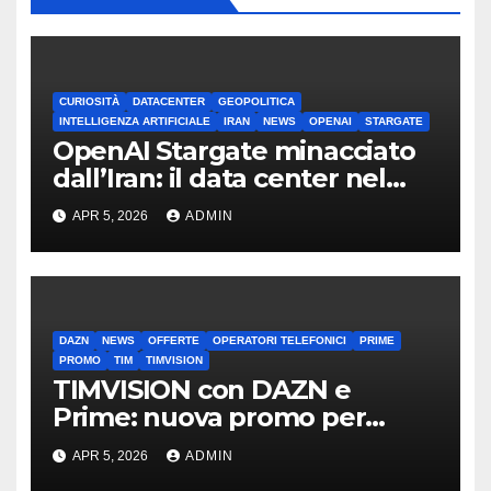
CURIOSITÀ
DATACENTER
GEOPOLITICA
INTELLIGENZA ARTIFICIALE
IRAN
NEWS
OPENAI
STARGATE
OpenAI Stargate minacciato
dall’Iran: il data center nel
mirino
APR 5, 2026
ADMIN
DAZN
NEWS
OFFERTE
OPERATORI TELEFONICI
PRIME
PROMO
TIM
TIMVISION
TIMVISION con DAZN e
Prime: nuova promo per
clienti TIM
APR 5, 2026
ADMIN