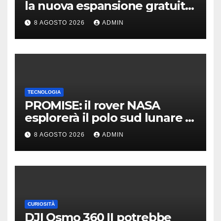
la nuova espansione gratuita
Dawn of The Machine
8 AGOSTO 2026
ADMIN
TECNOLOGIA
PROMISE: il rover NASA
esplorerà il polo sud lunare |
Cosa sappiamo
8 AGOSTO 2026
ADMIN
CURIOSITÀ
DJI Osmo 360 II potrebbe