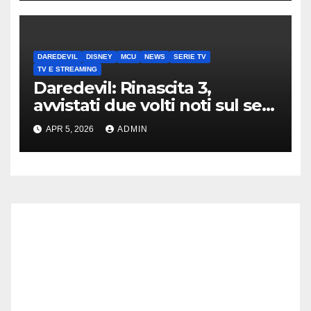
DAREDEVIL
DISNEY
MCU
NEWS
SERIE TV
TV E STREAMING
Daredevil: Rinascita 3,
avvistati due volti noti sul set
di New York
APR 5, 2026
ADMIN