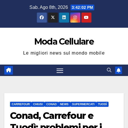
Salta
Sab. Ago 8th, 2026
3:42:02 PM
al
contenuto
Moda Cellulare
Le migliori news sul mondo mobile
CARREFOUR
CHIUSI
CONAD
NEWS
SUPERMERCATI
TUODÌ
Conad, Carrefour e
Tuodì: problemi per i