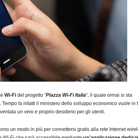
te
Wi-Fi
del progetto “
Piazza Wi-Fi Italia
“, il quale ormai si sta
empo fa infatti il ministero dello sviluppo economico vuole in tu
ventata un vero e proprio desiderio per gli utenti.
vranno un modo in più per connettersi gratis alla rete Internet wire
ete Wi-Fi che sarà accessibile mediante
un’applicazione dedica