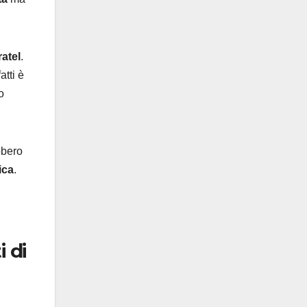
ratel
.
atti è
o
bero
ica
.
i di