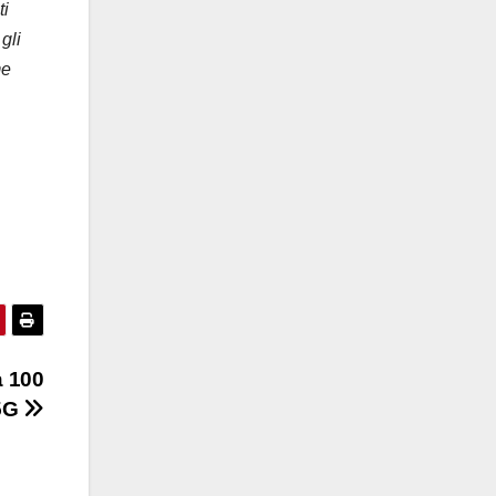
ti
gli
me
a 100
.5G