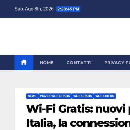
Salta
Sab. Ago 8th, 2026
2:28:47 PM
al
contenuto
HOME
CONTATTI
PRIVACY P
NEWS
PIAZZA WI-FI GRATIS
WI-FI GRATIS
WI-FI LIBERO
Wi-Fi Gratis: nuovi 
Italia, la connessio