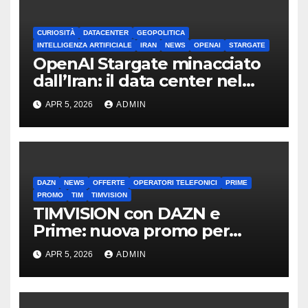
CURIOSITÀ
DATACENTER
GEOPOLITICA
INTELLIGENZA ARTIFICIALE
IRAN
NEWS
OPENAI
STARGATE
OpenAI Stargate minacciato
dall’Iran: il data center nel
mirino
APR 5, 2026
ADMIN
DAZN
NEWS
OFFERTE
OPERATORI TELEFONICI
PRIME
PROMO
TIM
TIMVISION
TIMVISION con DAZN e
Prime: nuova promo per
clienti TIM
APR 5, 2026
ADMIN