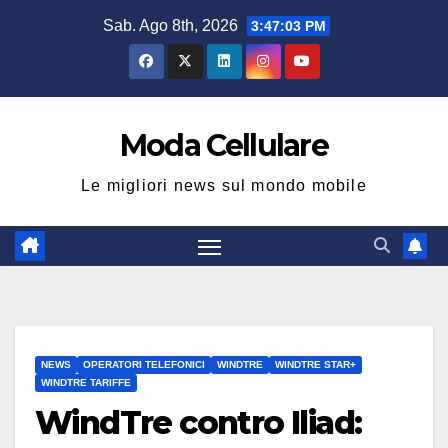
Salta
Sab. Ago 8th, 2026
3:47:03 PM
al
contenuto
Moda Cellulare
Le migliori news sul mondo mobile
NEWS
OPERATORI TELEFONICI
WINDTRE
WINDTRE STAR+
WINDTRE TARIFFE
WindTre contro Iliad: