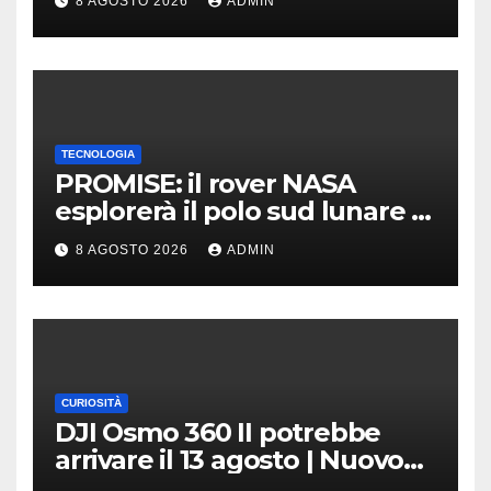
8 AGOSTO 2026
ADMIN
TECNOLOGIA
PROMISE: il rover NASA
esplorerà il polo sud lunare |
Cosa sappiamo
8 AGOSTO 2026
ADMIN
CURIOSITÀ
DJI Osmo 360 II potrebbe
arrivare il 13 agosto | Nuovo
teaser