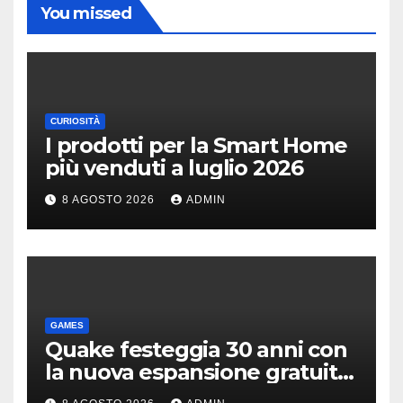
You missed
CURIOSITÀ
I prodotti per la Smart Home
più venduti a luglio 2026
8 AGOSTO 2026
ADMIN
GAMES
Quake festeggia 30 anni con
la nuova espansione gratuita
Dawn of The Machine