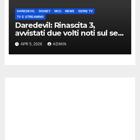
DAREDEVIL
DISNEY
MCU
NEWS
SERIE TV
TV E STREAMING
Daredevil: Rinascita 3,
avvistati due volti noti sul set
di New York
APR 5, 2026
ADMIN