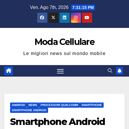
Salta
Ven. Ago 7th, 2026
7:31:15 PM
al
contenuto
Moda Cellulare
Le migliori news sul mondo mobile
ANDROID
NEWS
PROCESSORI QUALCOMM
SMARTPHONE
SMARTPHONE ANDROID
Smartphone Android