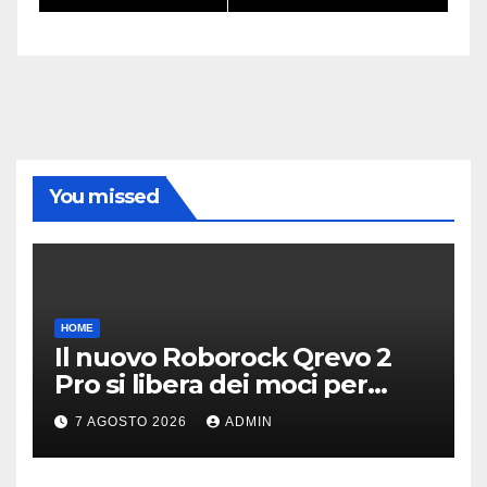
You missed
HOME
Il nuovo Roborock Qrevo 2
Pro si libera dei moci per
pulire i tappeti | PREZZO
7 AGOSTO 2026
ADMIN