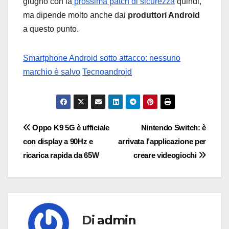
giugno con la
prossima patch di sicurezza
quindi,
ma dipende molto anche dai
produttori Android
a questo punto.
Smartphone Android sotto attacco: nessuno
marchio è salvo
Tecnoandroid
Navigazione
Oppo K9 5G è ufficiale
Nintendo Switch: è
con display a 90Hz e
arrivata l’applicazione per
articoli
ricarica rapida da 65W
creare videogiochi
Di
admin