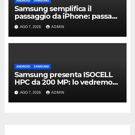
ANDROID
SAMSUNG
Samsung semplifica il
passaggio da iPhone: passa
WhatsApp e c’è l’assistenza
AGO 7, 2026
ADMIN
ANDROID
SAMSUNG
Samsung presenta ISOCELL
HPC da 200 MP: lo vedremo
sui Galaxy S27?
AGO 7, 2026
ADMIN