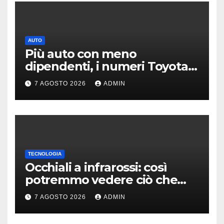
AUTO
Più auto con meno
dipendenti, i numeri Toyota
che “scuotono” Volkswagen
7 AGOSTO 2026
ADMIN
TECNOLOGIA
Occhiali a infrarossi: così
potremmo vedere ciò che
oggi è invisibile
7 AGOSTO 2026
ADMIN