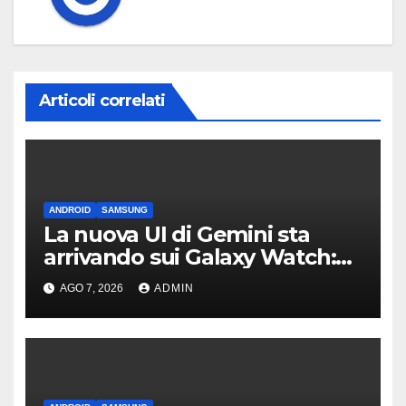
Articoli correlati
ANDROID
SAMSUNG
La nuova UI di Gemini sta
arrivando sui Galaxy Watch:
primi avvistamenti
AGO 7, 2026
ADMIN