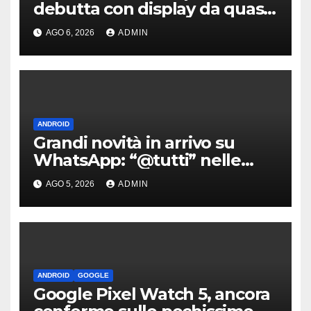
debutta con display da quasi
7 pollici e batteria enorme
AGO 6, 2026
ADMIN
ANDROID
Grandi novità in arrivo su
WhatsApp: “@tutti” nelle
chat di gruppo e non solo
AGO 5, 2026
ADMIN
ANDROID
GOOGLE
Google Pixel Watch 5, ancora