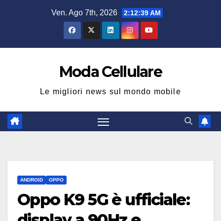
Salta
Ven. Ago 7th, 2026
2:12:39 AM
al
contenuto
Moda Cellulare
Le migliori news sul mondo mobile
ANDROID
OPPO
Oppo K9 5G è ufficiale:
display a 90Hz e