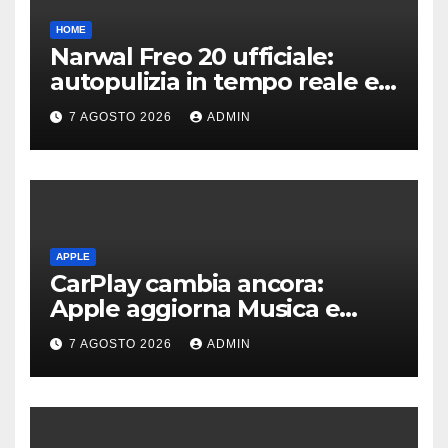
HOME
Narwal Freo 20 ufficiale:
autopulizia in tempo reale e
speciale design in tessuto
7 AGOSTO 2026
ADMIN
APPLE
CarPlay cambia ancora:
Apple aggiorna Musica e
Podcast in auto
7 AGOSTO 2026
ADMIN