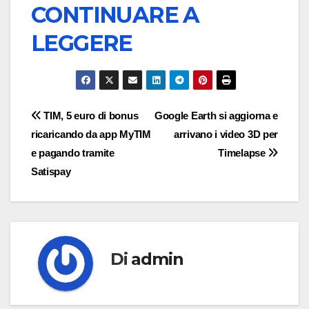
CONTINUARE A
LEGGERE
Navigazione
TIM, 5 euro di bonus
Google Earth si aggiorna e
ricaricando da app MyTIM
arrivano i video 3D per
articoli
e pagando tramite
Timelapse
Satispay
Di
admin