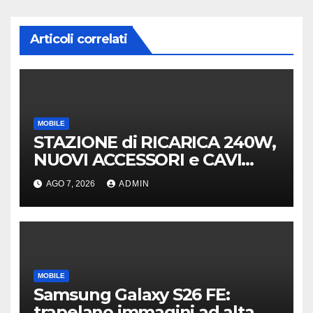
Articoli correlati
MOBILE
STAZIONE di RICARICA 240W,
NUOVI ACCESSORI e CAVI
40Gb SBS
AGO 7, 2026
ADMIN
MOBILE
Samsung Galaxy S26 FE:
trapelano immagini ad alta