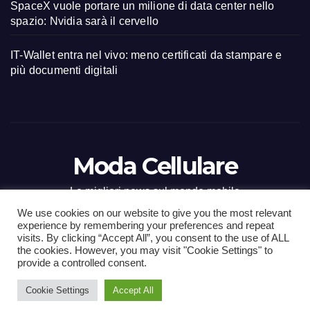
SpaceX vuole portare un milione di data center nello
spazio: Nvidia sarà il cervello
IT-Wallet entra nel vivo: meno certificati da stampare e
più documenti digitali
Moda Cellulare
Le migliori news sul mondo mobile
We use cookies on our website to give you the most relevant
experience by remembering your preferences and repeat
visits. By clicking “Accept All”, you consent to the use of ALL
the cookies. However, you may visit "Cookie Settings" to
Proudly powered by WordPress
|
Tema: Newsup di
Themeansar
.
provide a controlled consent.
Cookie Settings
Accept All
Home
Contact
CONTATTI
Privacy Policy