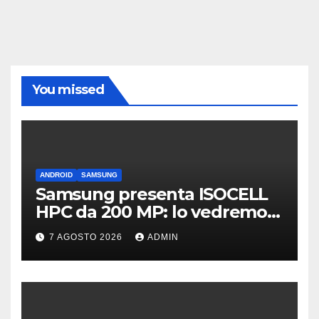
You missed
ANDROID
SAMSUNG
Samsung presenta ISOCELL
HPC da 200 MP: lo vedremo
sui Galaxy S27?
7 AGOSTO 2026
ADMIN