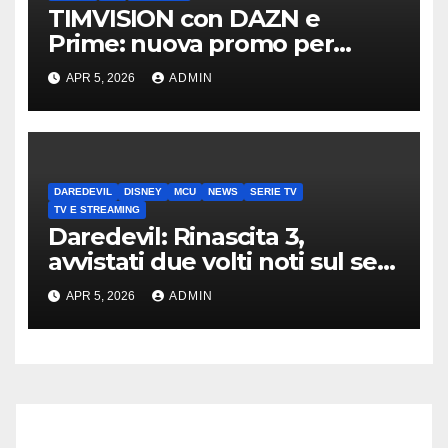
TIMVISION con DAZN e
Prime: nuova promo per
clienti TIM
APR 5, 2026
ADMIN
DAREDEVIL
DISNEY
MCU
NEWS
SERIE TV
TV E STREAMING
Daredevil: Rinascita 3,
avvistati due volti noti sul set
di New York
APR 5, 2026
ADMIN