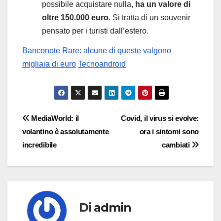
possibile acquistare nulla,
ha un valore di
oltre 150.000 euro
. Si tratta di un souvenir
pensato per i turisti dall’estero.
Banconote Rare: alcune di queste valgono
migliaia di euro
Tecnoandroid
Navigazione
MediaWorld: il
Covid, il virus si evolve:
volantino è assolutamente
ora i sintomi sono
articoli
incredibile
cambiati
Di
admin