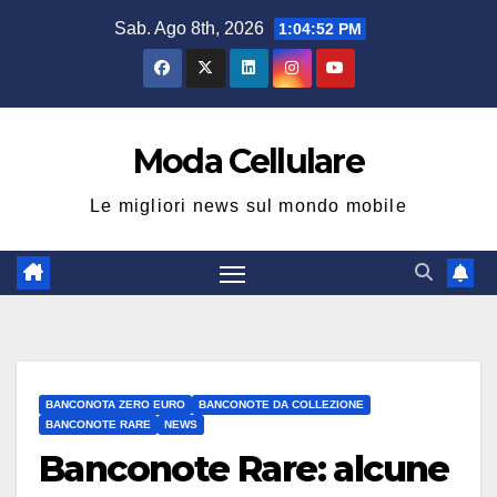
Salta
Sab. Ago 8th, 2026
1:04:52 PM
al
contenuto
Moda Cellulare
Le migliori news sul mondo mobile
BANCONOTA ZERO EURO
BANCONOTE DA COLLEZIONE
BANCONOTE RARE
NEWS
Banconote Rare: alcune