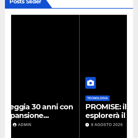
Posts Slider
TECNOLOGIA
C
on
PROMISE: il rover NASA
esplorerà il polo sud lunare |
a
Cosa sappiamo
8 AGOSTO 2026
ADMIN