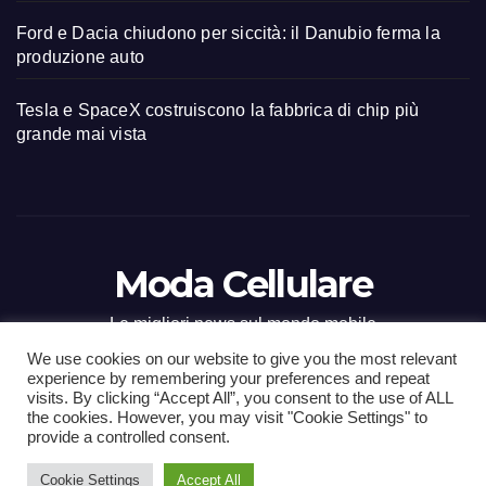
Ford e Dacia chiudono per siccità: il Danubio ferma la
produzione auto
Tesla e SpaceX costruiscono la fabbrica di chip più
grande mai vista
Moda Cellulare
Le migliori news sul mondo mobile
We use cookies on our website to give you the most relevant
experience by remembering your preferences and repeat
visits. By clicking “Accept All”, you consent to the use of ALL
the cookies. However, you may visit "Cookie Settings" to
Proudly powered by WordPress
|
Tema: Newsup di
Themeansar
.
provide a controlled consent.
Cookie Settings
Accept All
Home
Contact
CONTATTI
Privacy Policy