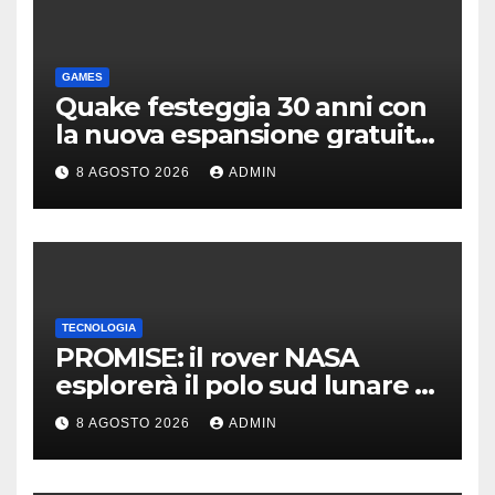
GAMES
Quake festeggia 30 anni con
la nuova espansione gratuita
Dawn of The Machine
8 AGOSTO 2026
ADMIN
TECNOLOGIA
PROMISE: il rover NASA
esplorerà il polo sud lunare |
Cosa sappiamo
8 AGOSTO 2026
ADMIN