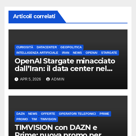
Articoli correlati
CURIOSITÀ
DATACENTER
GEOPOLITICA
INTELLIGENZA ARTIFICIALE
IRAN
NEWS
OPENAI
STARGATE
OpenAI Stargate minacciato
dall’Iran: il data center nel
mirino
APR 5, 2026
ADMIN
DAZN
NEWS
OFFERTE
OPERATORI TELEFONICI
PRIME
PROMO
TIM
TIMVISION
TIMVISION con DAZN e
Prime: nuova promo per