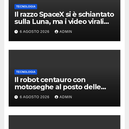
TECNOLOGIA
Il razzo SpaceX si è schiantato
sulla Luna, ma i video virali
erano quasi tutti falsi
6 AGOSTO 2026
ADMIN
TECNOLOGIA
Il robot centauro con
motoseghe al posto delle
mani è pronto per le missioni
6 AGOSTO 2026
ADMIN
impossibili