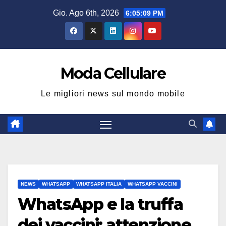
Salta
Gio. Ago 6th, 2026
6:05:09 PM
al
contenuto
Moda Cellulare
Le migliori news sul mondo mobile
NEWS
WHATSAPP
WHATSAPP ITALIA
WHATSAPP VACCINI
WhatsApp e la truffa
dei vaccini: attenzione