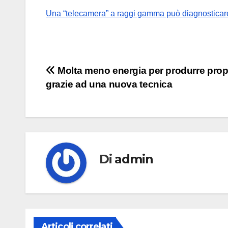
Una “telecamera” a raggi gamma può diagnosticar
Navigazione
Molta meno energia per produrre prop
grazie ad una nuova tecnica
articoli
Di
admin
Articoli correlati