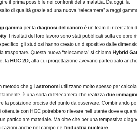
re il prima possibile nei confronti della malattia. Da oggi, la
alto di qualità grazie ad una nuova “telecamera” a raggi gamm
ggi gamma
per la
diagnosi del cancro
è un team di ricercatori d
ity
. I risultati del loro lavoro sono stati pubblicati sulla celebre ri
MOBILE
 specifico, gli studiosi hanno creato un dispositivo dalle dimensio
Nuovi 
e da trasportare. Questa nuova “telecamera” si chiama
Hybrid G
Redmi 
e, la
HGC 2D
, alla cui progettazione avevano partecipato anche
Redmi 
8 AGOSTO 2
ufficial
un metodo che gli
astronomi
utilizzano molto spesso per calcola
Italia:
talmente, è una sorta di telecamera che realizza
due immagin
specif
are la posizione precisa del punto da osservare. Combinando per
ni ottenute con HGC potrebbero rilevare nell’utente dove e quant
tecnic
i un particolare materiale. Ma oltre che per una tempestiva diagn
differ
licazioni anche nel campo dell’
industria
nucleare
.