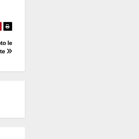
to le
ate