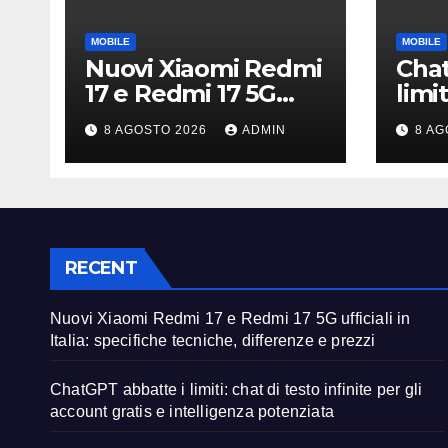
MOBILE
MOBILE
Nuovi Xiaomi Redmi
Chat
17 e Redmi 17 5G
limit
ufficiali in Italia:
infin
8 AGOSTO 2026
ADMIN
8 AG
specifiche tecniche,
acco
differenze e prezzi
inte
pote
RECENT
Nuovi Xiaomi Redmi 17 e Redmi 17 5G ufficiali in
Italia: specifiche tecniche, differenze e prezzi
ChatGPT abbatte i limiti: chat di testo infinite per gli
account gratis e intelligenza potenziata