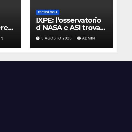
TECNOLOGIA
IXPE: l’osservatorio
ere
d NASA e ASI trova
quido
le tracce di una
IN
8 AGOSTO 2026
ADMIN
teoria formulata 90
anni fa