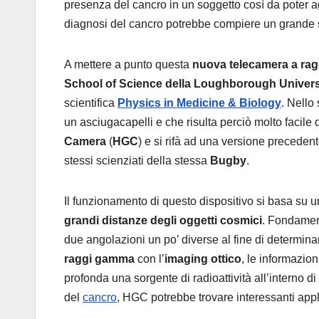
presenza del cancro in un soggetto così da poter agi
diagnosi del cancro potrebbe compiere un grande s
A mettere a punto questa
nuova telecamera a ra
School of Science della Loughborough Univers
scientifica
Physics in Medicine & Biology
. Nello
un asciugacapelli e che risulta perciò molto facil
Camera
(
HGC
) e si rifà ad una versione precedent
stessi scienziati della stessa
Bugby
.
Il funzionamento di questo dispositivo si basa su 
grandi distanze degli oggetti cosmici
. Fondamen
due angolazioni un po’ diverse al fine di determin
raggi gamma
con l’
imaging
ottico
, le informazio
profonda una sorgente di radioattività all’interno d
del
cancro
, HGC potrebbe trovare interessanti app