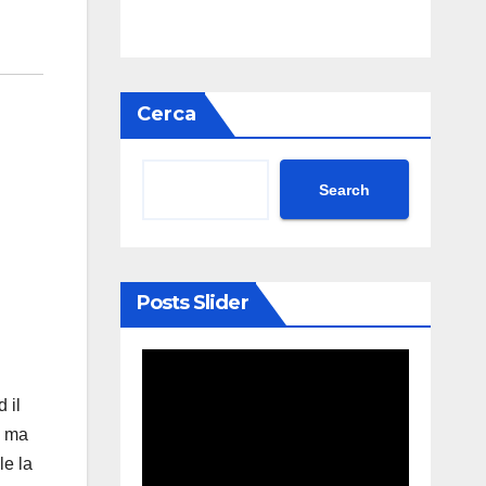
Cerca
Search
Posts Slider
 il
o ma
le la