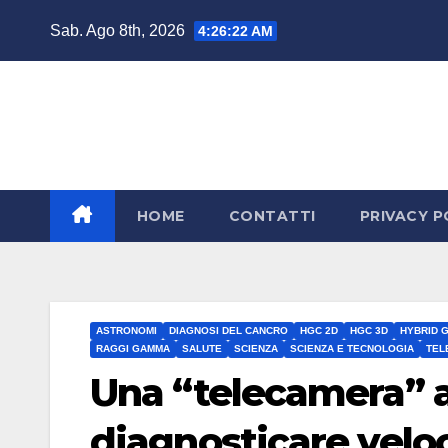
Salta
Sab. Ago 8th, 2026
4:26:24 AM
al
contenuto
HOME
CONTATTI
PRIVACY P
ASTRONOMI
DIAGNOSI DEL CANCRO
HGC 2D
HGC 3D
HYBRID 
RAGGI GAMMA
SALUTE
SCIENZA
SCIENZA E TECNOLOGIA
TEL
Una “telecamera” 
diagnosticare velo