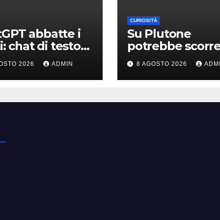
CURIOSITÀ
GPT abbatte i
Su Plutone
i: chat di testo
potrebbe scorr
ite per gli
ancora azoto li
OSTO 2026
ADMIN
8 AGOSTO 2026
ADM
unt gratis e
lligenza
nziata