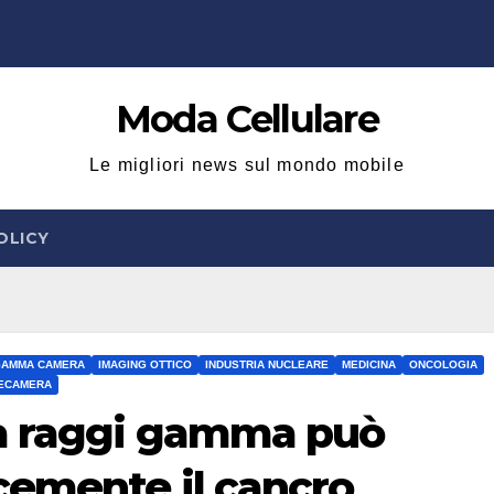
Moda Cellulare
Le migliori news sul mondo mobile
OLICY
GAMMA CAMERA
IMAGING OTTICO
INDUSTRIA NUCLEARE
MEDICINA
ONCOLOGIA
ECAMERA
a raggi gamma può
cemente il cancro