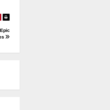
 Epic
es