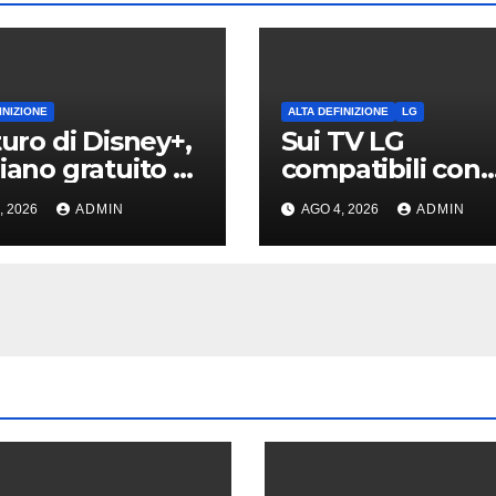
INIZIONE
ALTA DEFINIZIONE
LG
turo di Disney+,
Sui TV LG
piano gratuito e
compatibili con
aborazioni con
Gallery+ sono in
, 2026
ADMIN
AGO 4, 2026
ADMIN
ok
arrivo i dipinti di
Bob Ross