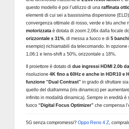
questo modello è poi l’utilizzo di una
raffinata ott
elementi di cui sei a bassissima dispersione (ELD).
convergenza ottimale di rosso, verde e blu anche n
motorizzata
è dotata di zoom 2,06x dalla focale do
orizzontale ± 31%
, di messa a fuoco e di
5 banchi
esempio) richiamabili da telecomando. In opzione è
1,06:1 e lens-shift ± 50%, orizzontale ± 18%.
Il proiettore è dotato di
due ingressi HDMI 2.0b d
risoluzione
4K fino a 60Hz e anche in HDR10 e 
funzione “Dual Contrast”
in grado di sfruttare sia
quello del diaframma (iris dinamico) per aumentar
infinito in modalità dinamica). Sempre in eredità 
fuoco
“Digital Focus Optimizer”
che compensa l’ev
5G senza compromessi?
Oppo Reno 4 Z
, compral