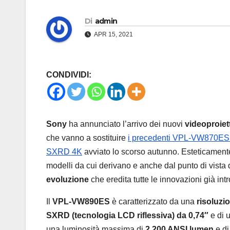
Di
admin
APR 15, 2021
CONDIVIDI:
Sony
ha annunciato l’arrivo dei nuovi
videoproi
che vanno a sostituire
i precedenti VPL-VW870E
SXRD 4K
avviato lo scorso autunno. Esteticamente 
modelli da cui derivano e anche dal punto di vista 
evoluzione
che eredita tutte le innovazioni già
Il
VPL-VW890ES
è caratterizzato da una
risoluzi
SXRD (tecnologia LCD riflessiva) da 0,74″
e di 
una luminosità massima di
2.200 ANSI lumen
e d