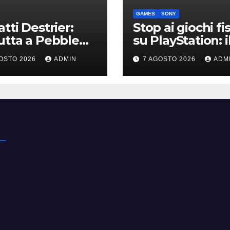
GAMES
SONY
tti Destrier:
Stop ai giochi fis
tta a Pebble
su PlayStation: i
h la one-off
nuovo avviso di
OSTO 2026
ADMIN
7 AGOSTO 2026
ADM
vata dalla Bolide
Sony è l’ennesi
conferma