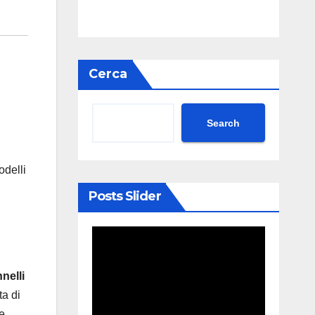
Cerca
Search
odelli
Posts Slider
i
nelli
ta di
te