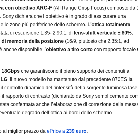
ica con obiettivo ARC-F
(All Range Crisp Focus) composto da 
 Sony dichiara che l’obiettivo è in grado di assicurare una
elle zone più periferiche dello schermo.
L’ottica totalmente
tata di escursione 1.35- 2.90:1, di
lens-shift verticale ± 80%,
ECONOMIA E MERC
 di memoria della posizione
(16/9, piuttosto che 2.35:1, ad
TikTok
 anche disponibile l’
obiettivo a tiro corto
con rapporto focale 
250 pos
lavoro 
a 18Gbps
che garantiscono il pieno supporto dei contenuti a
7 AGOSTO 2
HLG
. Il nuovo modello ha mantenuto dal precedente 870ES
la
Nashvil
 il controllo dinamico dell’intensità della sorgente luminosa laser
motivi 
e il rapporto di contrasto (dichiarato da Sony semplicemente co
scelta
è stata confermata anche l’elaborazione di correzione della mess
entuale degrado dell’ottica ai bordi dello schermo.
o al miglior prezzo da
ePrice a
239 euro
.