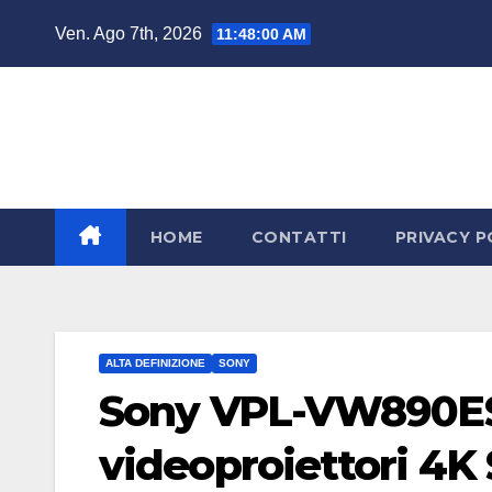
Salta
Ven. Ago 7th, 2026
11:48:01 AM
al
contenuto
HOME
CONTATTI
PRIVACY P
ALTA DEFINIZIONE
SONY
Sony VPL-VW890ES
videoproiettori 4K