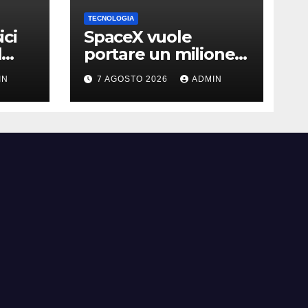
TECNOLOGIA
ici
SpaceX vuole
l
portare un milione
di data center nello
IN
7 AGOSTO 2026
ADMIN
ma
spazio: Nvidia sarà il
cervello