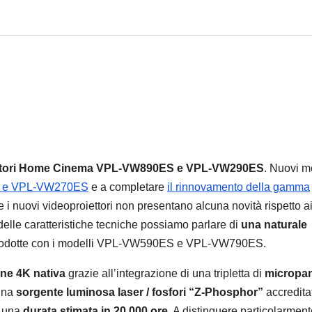
ettori Home Cinema VPL-VW890ES e VPL-VW290ES
. Nuovi m
S e VPL-VW270ES
e a completare
il rinnovamento della gamma
i nuovi videoproiettori non presentano alcuna novità rispetto a
delle caratteristiche tecniche possiamo parlare di
una naturale
 introdotte con i modelli VPL-VW590ES e VPL-VW790ES.
one 4K nativa
grazie all’integrazione di una tripletta di
micropan
una
sorgente luminosa laser / fosfori “Z-Phosphor”
accredita
i una
durata stimata in 20.000 ore
. A distinguere particolarmen