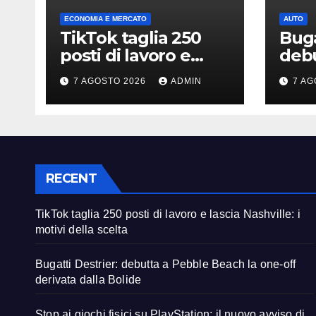
ECONOMIA E MERCATO
AUTO
TikTok taglia 250
Buga
posti di lavoro e
debu
lascia Nashville: i
Beac
7 AGOSTO 2026
ADMIN
7 AG
motivi della scelta
deri
RECENT
TikTok taglia 250 posti di lavoro e lascia Nashville: i
motivi della scelta
Bugatti Destrier: debutta a Pebble Beach la one-off
derivata dalla Bolide
Stop ai giochi fisici su PlayStation: il nuovo avviso di