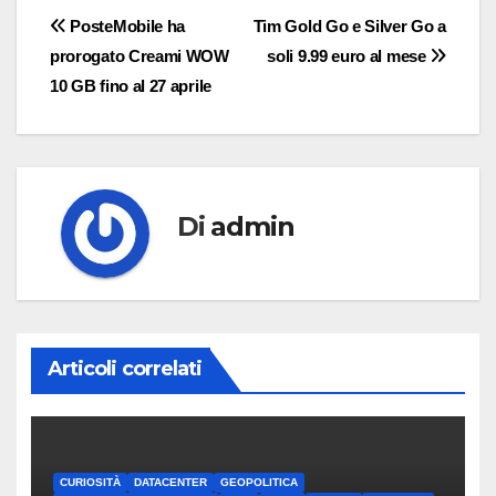
Navigazione
PosteMobile ha
Tim Gold Go e Silver Go a
prorogato Creami WOW
soli 9.99 euro al mese
articoli
10 GB fino al 27 aprile
Di
admin
Articoli correlati
CURIOSITÀ
DATACENTER
GEOPOLITICA