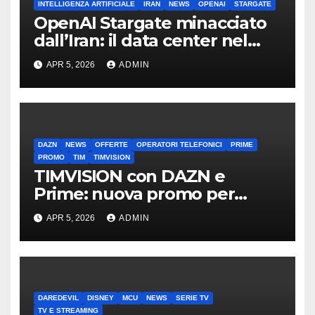
INTELLIGENZA ARTIFICIALE
IRAN
NEWS
OPENAI
STARGATE
OpenAI Stargate minacciato
dall’Iran: il data center nel
mirino
APR 5, 2026
ADMIN
DAZN
NEWS
OFFERTE
OPERATORI TELEFONICI
PRIME
PROMO
TIM
TIMVISION
TIMVISION con DAZN e
Prime: nuova promo per
clienti TIM
APR 5, 2026
ADMIN
DAREDEVIL
DISNEY
MCU
NEWS
SERIE TV
TV E STREAMING