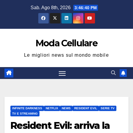
Salta
Sab. Ago 8th, 2026
3:46:40 PM
al
contenuto
Moda Cellulare
Le migliori news sul mondo mobile
INFINITE DARKNESS
NETFLIX
NEWS
RESIDENT EVIL
SERIE TV
TV E STREAMING
Resident Evil: arriva la