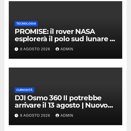
TECNOLOGIA
PROMISE: il rover NASA
esplorerà il polo sud lunare |
Cosa sappiamo
8 AGOSTO 2026
ADMIN
CURIOSITÀ
DJI Osmo 360 II potrebbe
arrivare il 13 agosto | Nuovo
teaser
8 AGOSTO 2026
ADMIN