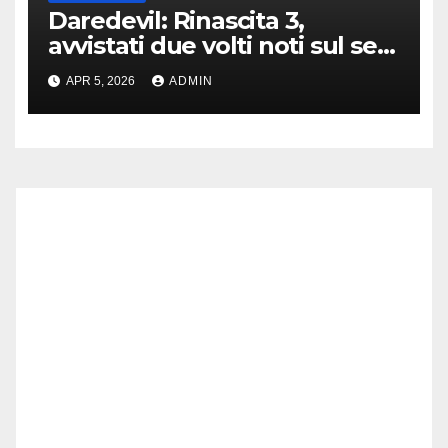
Daredevil: Rinascita 3,
avvistati due volti noti sul set
di New York
APR 5, 2026
ADMIN