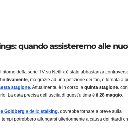
MOBILE
Samsu
ings: quando assisteremo alle nu
Galaxy
trapel
7 AGOSTO 2
 Il ritorno della serie TV su Netflix è stato abbastanza controvers
immag
finitivamente
, ma grazie ad una petizione dei fan, è tornata a p
alta
esta stagione
. Attualmente, è in corso la
quinta stagione
, con
rlo. La data precisa dell’uscita di quest’ultima è il
28 maggio
.
risoluz
dettagl
oe Goldberg
e dello
stalking
,
dovrebbe tornare a breve sulla
design
i tempi potrebbero allungarsi ulteriormente a causa dei ritardi c