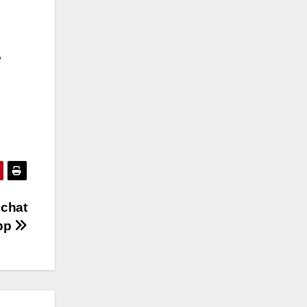
,
 chat
App