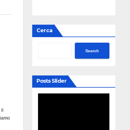
Cerca
Search
Posts Slider
il
riamo