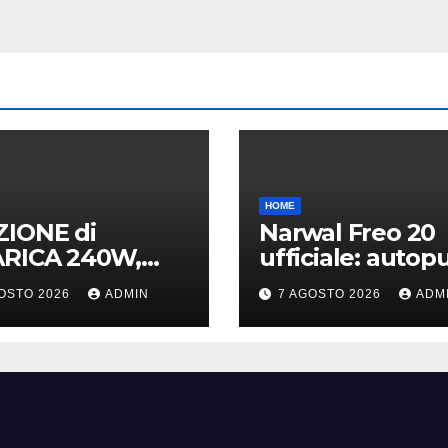
HOME
ZIONE di
Narwal Freo 20
ARICA 240W,
ufficiale: autopu
VI ACCESSORI e
in tempo reale 
OSTO 2026
ADMIN
7 AGOSTO 2026
ADM
I 40Gb SBS
speciale design 
tessuto