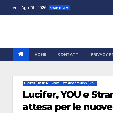
Salta
Ven. Ago 7th, 2026
5:50:11 AM
al
contenuto
HOME
CONTATTI
PRIVACY P
LUCIFER
NETFLIX
NEWS
STRANGER THINGS
YOU
Lucifer, YOU e Str
attesa per le nuove