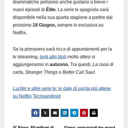
drammatiche potranno anche gustarsi a breve i
nuovi episodi di
Élite
.
La serie tv spagnola sarà
disponibile nella sua quarta stagione a partire dal
prossimo
18 Giugno,
sempre in esclusiva su
Netflix.
Se la primavera sarà ricca di appuntamenti per la
tv streaming,
tanti altri titoli
molto attesi si
aggiungeranno in
autunno.
Tra questi,
La casa di
carta, Stranger Things
e
Better Call Saul.
Lucifer e altre serie tv: le date di uscita più attese
su Netflix
Tecnoandroid
Fisco, 50 milioni di
Oppo: annunciati tre nuovi