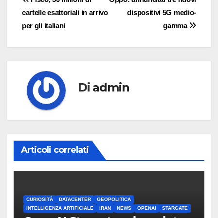
Navigazione
cartelle esattoriali in arrivo
dispositivi 5G medio-
articoli
per gli italiani
gamma
Di
admin
Articoli correlati
CURIOSITÀ
DATACENTER
GEOPOLITICA
INTELLIGENZA ARTIFICIALE
IRAN
NEWS
OPENAI
STARGATE