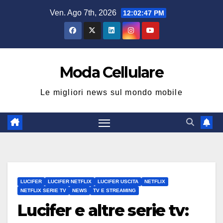
Salta
Ven. Ago 7th, 2026
12:02:48 PM
al
contenuto
Moda Cellulare
Le migliori news sul mondo mobile
LUCIFER
LUCIFER NETFLIX
LUCIFER USCITA
NETFLIX
NETFLIX SERIE TV
NEWS
TV E STREAMING
Lucifer e altre serie tv: