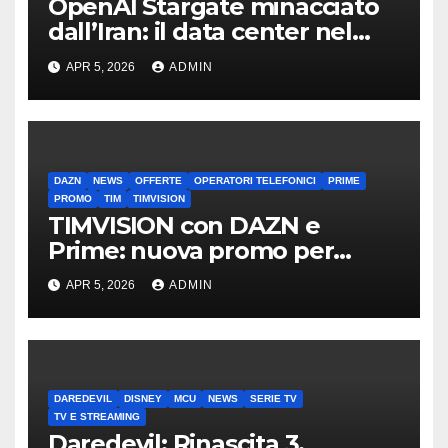
OpenAI Stargate minacciato
dall’Iran: il data center nel
mirino
APR 5, 2026
ADMIN
DAZN
NEWS
OFFERTE
OPERATORI TELEFONICI
PRIME
PROMO
TIM
TIMVISION
TIMVISION con DAZN e
Prime: nuova promo per
clienti TIM
APR 5, 2026
ADMIN
DAREDEVIL
DISNEY
MCU
NEWS
SERIE TV
TV E STREAMING
Daredevil: Rinascita 3,