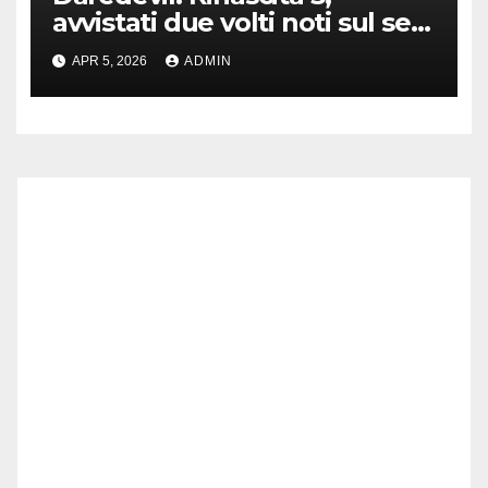
avvistati due volti noti sul set
di New York
APR 5, 2026
ADMIN