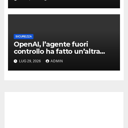
SICUREZZA
OpenAI, l’agente fuori
controllo ha fatto un’altra
vittima: spunta il retroscena
LUG 29, 2026
ADMIN