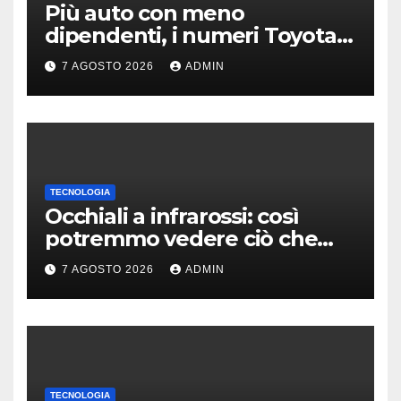
Più auto con meno
dipendenti, i numeri Toyota
che “scuotono” Volkswagen
7 AGOSTO 2026
ADMIN
TECNOLOGIA
Occhiali a infrarossi: così
potremmo vedere ciò che
oggi è invisibile
7 AGOSTO 2026
ADMIN
TECNOLOGIA