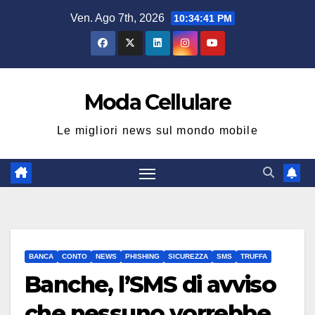
Salta
Ven. Ago 7th, 2026
10:34:41 PM
al
contenuto
Moda Cellulare
Le migliori news sul mondo mobile
BANCA
CONTO
NEWS
PHISHING
SICUREZZA
SMS
TRUFFA
Banche, l’SMS di avviso
che nessuno vorrebbe