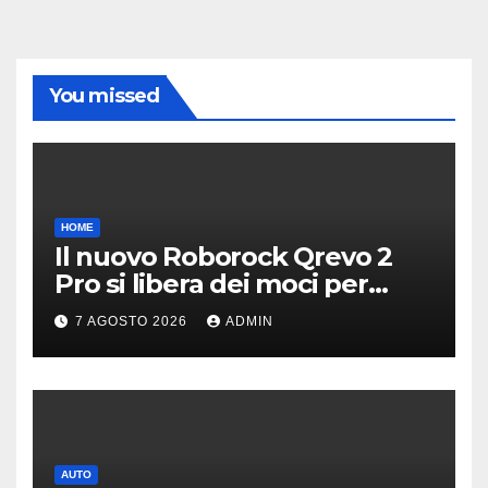
You missed
HOME
Il nuovo Roborock Qrevo 2
Pro si libera dei moci per
pulire i tappeti | PREZZO
7 AGOSTO 2026
ADMIN
AUTO