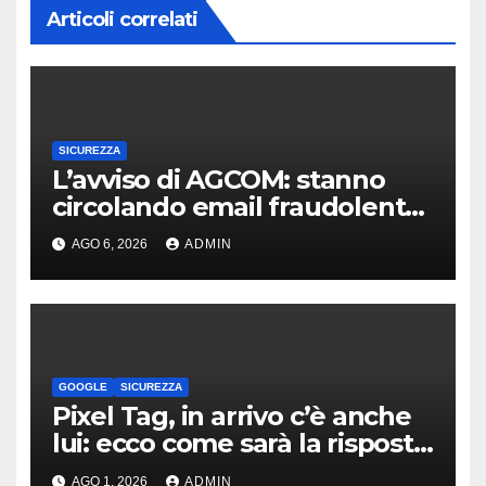
Articoli correlati
SICUREZZA
L’avviso di AGCOM: stanno
circolando email fraudolente
legate al dominio
AGO 6, 2026
ADMIN
agcom.it.com
GOOGLE
SICUREZZA
Pixel Tag, in arrivo c’è anche
lui: ecco come sarà la risposta
di Google agli AirTag
AGO 1, 2026
ADMIN