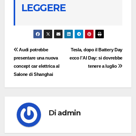
LEGGERE
Navigazione
Audi potrebbe
Tesla, dopo il Battery Day
presentare una nuova
ecco l’AI Day: si dovrebbe
articoli
concept car elettrica al
tenere a luglio
Salone di Shanghai
Di
admin