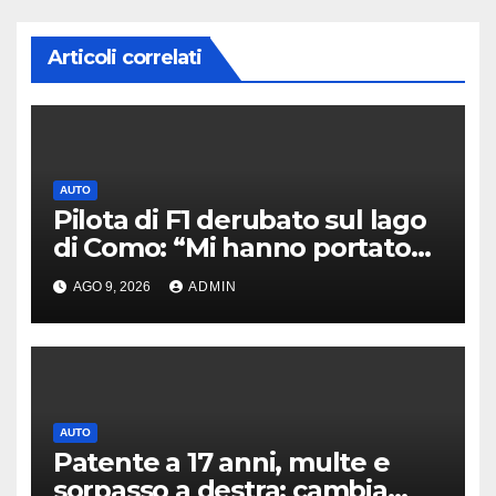
Articoli correlati
AUTO
Pilota di F1 derubato sul lago
di Como: “Mi hanno portato
via tutto”
AGO 9, 2026
ADMIN
AUTO
Patente a 17 anni, multe e
sorpasso a destra: cambia