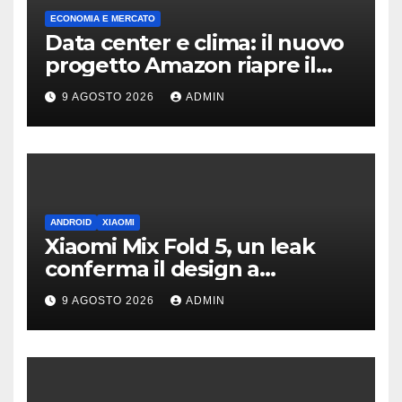
ECONOMIA E MERCATO
Data center e clima: il nuovo
progetto Amazon riapre il
dibattito sulle emissioni
9 AGOSTO 2026
ADMIN
ANDROID
XIAOMI
Xiaomi Mix Fold 5, un leak
conferma il design a
passaporto e HyperOS 4
9 AGOSTO 2026
ADMIN