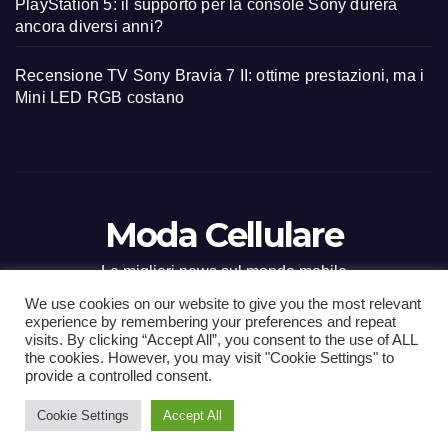
PlayStation 5: il supporto per la console Sony durerà
ancora diversi anni?
Recensione TV Sony Bravia 7 II: ottime prestazioni, ma i
Mini LED RGB costano
Moda Cellulare
Le migliori news sul mondo mobile
We use cookies on our website to give you the most relevant
experience by remembering your preferences and repeat
visits. By clicking “Accept All”, you consent to the use of ALL
the cookies. However, you may visit "Cookie Settings" to
Proudly powered by WordPress
|
Tema: Newsup di
Themeansar
.
provide a controlled consent.
Cookie Settings
Accept All
Home
Contact
CONTATTI
Privacy Policy