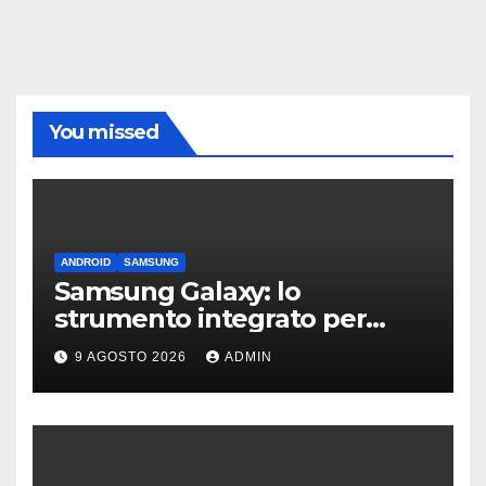
You missed
ANDROID
SAMSUNG
Samsung Galaxy: lo
strumento integrato per
liberare spazio sullo
9 AGOSTO 2026
ADMIN
smartphone