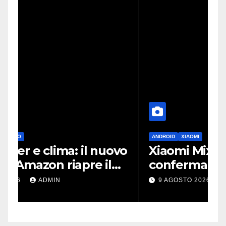
ANDROID
XIAOMI
vo
Xiaomi Mix Fold 5, un leak
conferma il design a
passaporto e HyperOS 4
9 AGOSTO 2026
ADMIN