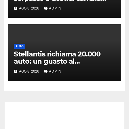
tutto, nuove regole allo
AGO 8, 2026
ADMIN
studio
AUTO
Stellantis richiama 20.000
auto: un guasto al
servosterzo potrebbe
AGO 8, 2026
ADMIN
provocare un incendio