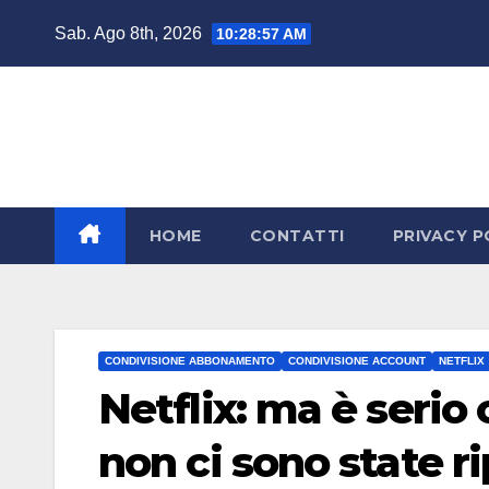
Salta
Sab. Ago 8th, 2026
10:28:59 AM
al
contenuto
HOME
CONTATTI
PRIVACY P
CONDIVISIONE ABBONAMENTO
CONDIVISIONE ACCOUNT
NETFLIX
Netflix: ma è serio
non ci sono state r