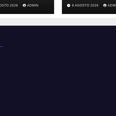
ce le emissioni
che sfida
OSTO 2026
ADMIN
8 AGOSTO 2026
ADM
’industria
lobsolescenza
ica
programmata