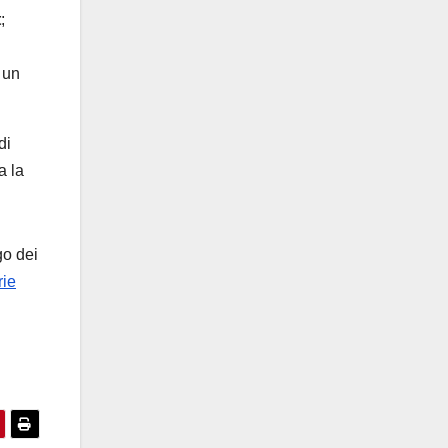
t
;
 un
di
a la
go dei
rie