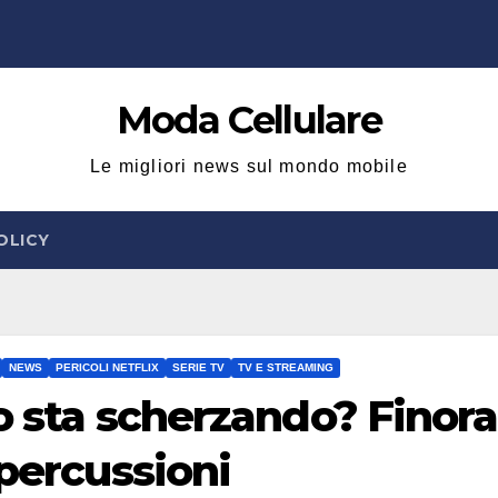
Moda Cellulare
Le migliori news sul mondo mobile
OLICY
NEWS
PERICOLI NETFLIX
SERIE TV
TV E STREAMING
 o sta scherzando? Finora
ipercussioni