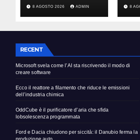
riscrivendo il modo
ridu
8 AGOSTO 2026
ADMIN
8 AG
di creare software
dell
chim
RECENT
Microsoft svela come l’AI sta riscrivendo il modo di
creare software
Ecco il reattore a filamento che riduce le emissioni
dell’industria chimica
OddCube è il purificatore d’aria che sfida
lobsolescenza programmata
Ford e Dacia chiudono per siccità: il Danubio ferma la
produzione auto