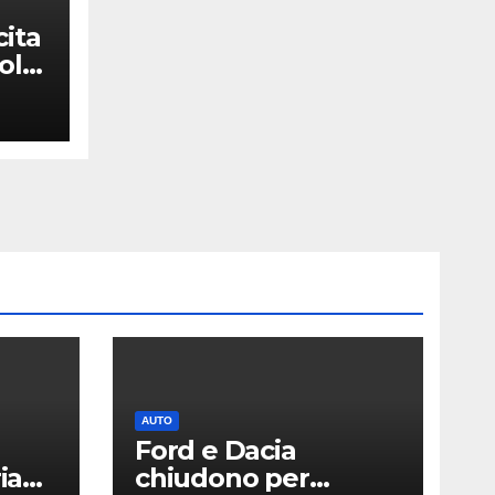
cita
olti
ew
AUTO
Ford e Dacia
ia
chiudono per