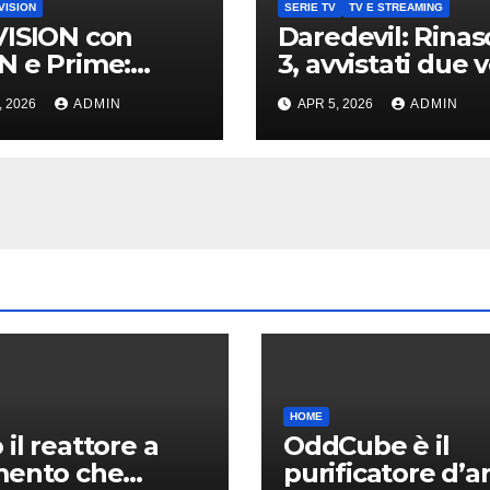
VISION
SERIE TV
TV E STREAMING
ISION con
Daredevil: Rinas
 e Prime:
3, avvistati due v
a promo per
noti sul set di N
, 2026
ADMIN
APR 5, 2026
ADMIN
nti TIM
York
HOME
 il reattore a
OddCube è il
mento che
purificatore d’ar