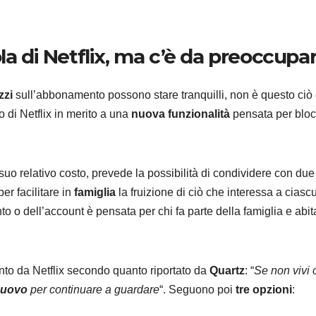
la di Netflix, ma c’è da preoccupar
MICROSOFT
TEC
zzi
sull’abbonamento possono stare tranquilli, non è questo ciò
Micros
o di Netflix in merito a una
nuova funzionalità
pensata per blo
svela 
l’AI sta
8 AGOSTO 2
suo relativo costo, prevede la possibilità di condividere con due
riscriv
r facilitare in
famiglia
la fruizione di ciò che interessa a ciasc
modo 
 o dell’account è pensata per chi fa parte della famiglia e abit
creare
softwa
ento da Netflix secondo quanto riportato da
Quartz
: “
Se non vivi c
nuovo
per continuare a guardare
“. Seguono poi
tre opzioni
: