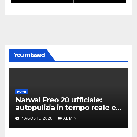
You missed
HOME
Narwal Freo 20 ufficiale:
autopulizia in tempo reale e
speciale design in tessuto
7 AGOSTO 2026
ADMIN