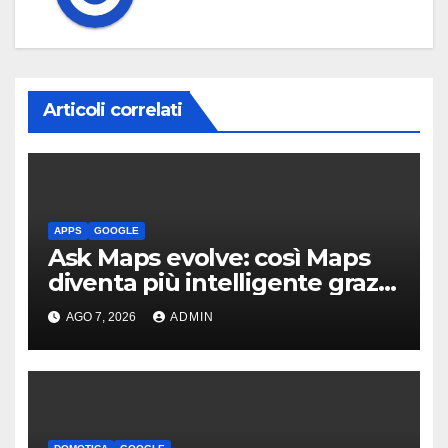
Articoli correlati
APPS
GOOGLE
Ask Maps evolve: così Maps
diventa più intelligente grazie
a Gemini
AGO 7, 2026
ADMIN