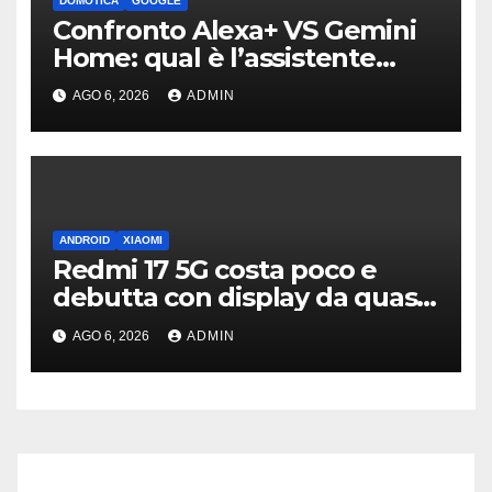
DOMOTICA
GOOGLE
Confronto Alexa+ VS Gemini
Home: qual è l’assistente
migliore | Video
AGO 6, 2026
ADMIN
ANDROID
XIAOMI
Redmi 17 5G costa poco e
debutta con display da quasi
7 pollici e batteria enorme
AGO 6, 2026
ADMIN