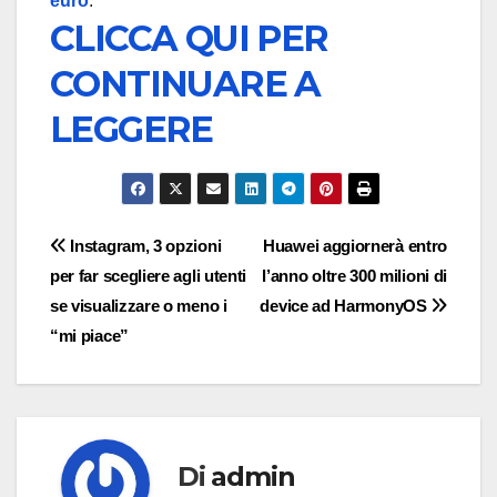
euro
.
CLICCA QUI PER
CONTINUARE A
LEGGERE
Navigazione
Instagram, 3 opzioni
Huawei aggiornerà entro
per far scegliere agli utenti
l’anno oltre 300 milioni di
articoli
se visualizzare o meno i
device ad HarmonyOS
“mi piace”
Di
admin