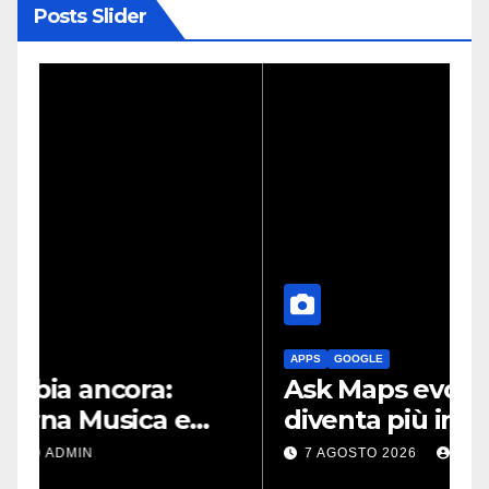
Posts Slider
APPS
GOOGLE
Ask Maps evolve: così Maps
G
diventa più intelligente
grazie a Gemini
7 AGOSTO 2026
ADMIN