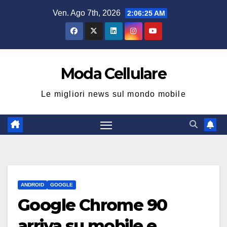
Salta
Ven. Ago 7th, 2026
2:06:26 AM
al
contenuto
Moda Cellulare
Le migliori news sul mondo mobile
ANDROID
GOOGLE
Google Chrome 90
arriva su mobile e