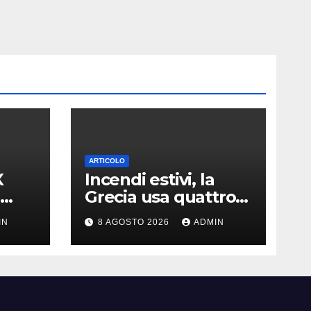
ARTICOLO
X
Incendi estivi, la
Grecia usa quattro
ella
satelliti per scovare i
IN
8 AGOSTO 2026
ADMIN
focolai