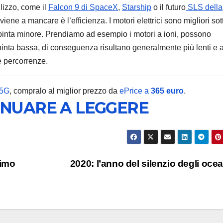
ilizzo, come il
Falcon 9 di SpaceX
,
Starship
o il futuro
SLS della
iene a mancare è l’efficienza. I motori elettrici sono migliori sot
spinta minore. Prendiamo ad esempio i motori a ioni, possono
pinta bassa, di conseguenza risultano generalmente più lenti e a
 percorrenze.
CURIOSITÀ
Su Plu
 5G
, compralo al miglior prezzo da
ePrice a
365 euro
.
potre
INUARE A LEGGERE
scorre
8 AGOSTO 2
ancora
liquido
rimo
2020: l’anno del silenzio degli oce
o