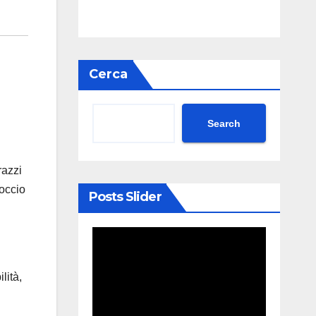
Cerca
Search
razzi
roccio
Posts Slider
lità,