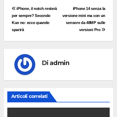
Navigazione
iPhone, il notch resterà
iPhone 14 senza la
per sempre? Secondo
versione mini ma con un
articoli
Kuo no: ecco quando
sensore da 48MP sulle
sparirà
versioni Pro
Di
admin
Articoli correlati