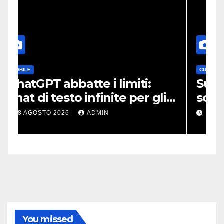
CURIOSITÀ
Su Plutone potrebbe
li
scorrere ancora azoto
nza
liquido
8 AGOSTO 2026
ADMIN
You missed