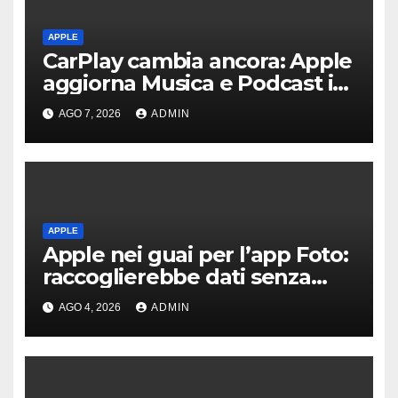
APPLE
CarPlay cambia ancora: Apple
aggiorna Musica e Podcast in
auto
AGO 7, 2026
ADMIN
APPLE
Apple nei guai per l’app Foto:
raccoglierebbe dati senza
consenso
AGO 4, 2026
ADMIN