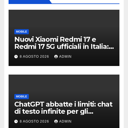
MOBILE
Nuovi Xiaomi Redmi 17 e
Redmi 17 5G ufficiali in Italia:
specifiche tecniche,
8 AGOSTO 2026
ADMIN
differenze e prezzi
MOBILE
ChatGPT abbatte i limiti: chat
di testo infinite per gli
account gratis e intelligenza
8 AGOSTO 2026
ADMIN
potenziata