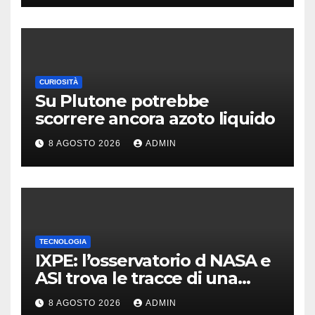
CURIOSITÀ
Su Plutone potrebbe
scorrere ancora azoto liquido
8 AGOSTO 2026
ADMIN
TECNOLOGIA
IXPE: l’osservatorio d NASA e
ASI trova le tracce di una
teoria formulata 90 anni fa
8 AGOSTO 2026
ADMIN