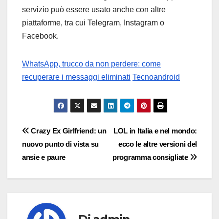
servizio può essere usato anche con altre
piattaforme, tra cui Telegram, Instagram o
Facebook.
WhatsApp, trucco da non perdere: come
recuperare i messaggi eliminati
Tecnoandroid
Navigazione
Crazy Ex Girlfriend: un
LOL in Italia e nel mondo:
nuovo punto di vista su
ecco le altre versioni del
articoli
ansie e paure
programma consigliate