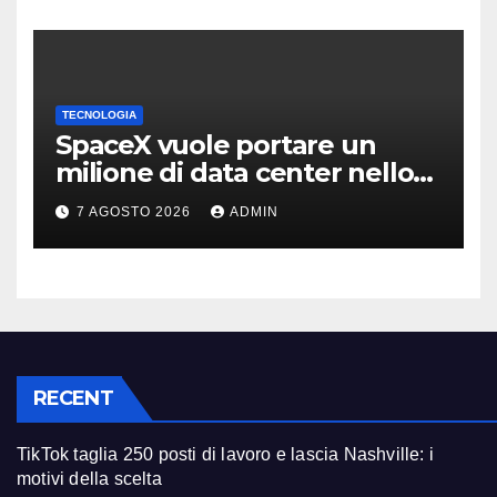
TECNOLOGIA
SpaceX vuole portare un
milione di data center nello
spazio: Nvidia sarà il cervello
7 AGOSTO 2026
ADMIN
RECENT
TikTok taglia 250 posti di lavoro e lascia Nashville: i
motivi della scelta