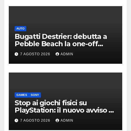
AUTO
Bugatti Destrier: debutta a
Pebble Beach la one-off
derivata dalla Bolide
7 AGOSTO 2026
ADMIN
GAMES
SONY
Stop ai giochi fisici su
PlayStation: il nuovo avviso di
Sony è l’ennesima conferma
7 AGOSTO 2026
ADMIN