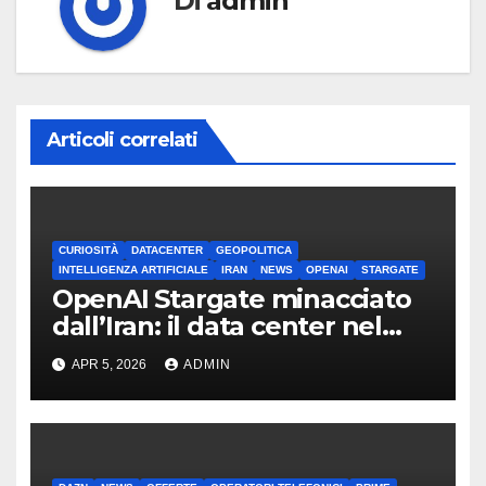
Di
admin
Articoli correlati
CURIOSITÀ
DATACENTER
GEOPOLITICA
INTELLIGENZA ARTIFICIALE
IRAN
NEWS
OPENAI
STARGATE
OpenAI Stargate minacciato
dall’Iran: il data center nel
mirino
APR 5, 2026
ADMIN