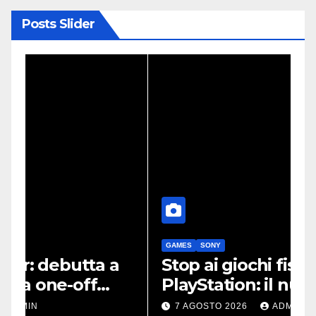
Posts Slider
GAMES
SONY
T
Stop ai giochi fisici su
S
PlayStation: il nuovo avviso
m
di Sony è l’ennesima
s
7 AGOSTO 2026
ADMIN