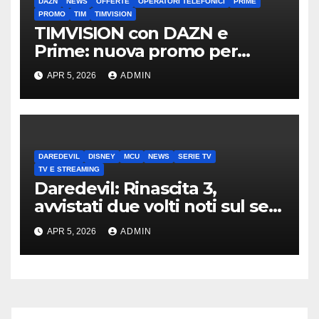
DAZN
NEWS
OFFERTE
OPERATORI TELEFONICI
PRIME
PROMO
TIM
TIMVISION
TIMVISION con DAZN e
Prime: nuova promo per
clienti TIM
APR 5, 2026
ADMIN
DAREDEVIL
DISNEY
MCU
NEWS
SERIE TV
TV E STREAMING
Daredevil: Rinascita 3,
avvistati due volti noti sul set
di New York
APR 5, 2026
ADMIN