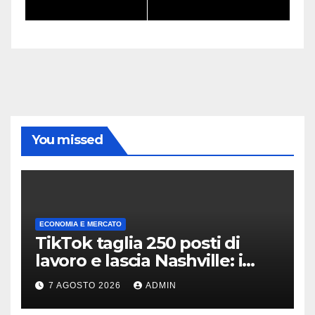
conferma
You missed
ECONOMIA E MERCATO
TikTok taglia 250 posti di
lavoro e lascia Nashville: i
motivi della scelta
7 AGOSTO 2026
ADMIN