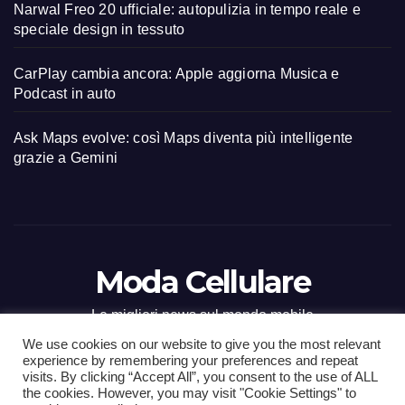
Narwal Freo 20 ufficiale: autopulizia in tempo reale e
speciale design in tessuto
CarPlay cambia ancora: Apple aggiorna Musica e
Podcast in auto
Ask Maps evolve: così Maps diventa più intelligente
grazie a Gemini
Moda Cellulare
Le migliori news sul mondo mobile
We use cookies on our website to give you the most relevant
experience by remembering your preferences and repeat
visits. By clicking “Accept All”, you consent to the use of ALL
the cookies. However, you may visit "Cookie Settings" to
Proudly powered by WordPress
|
Tema: Newsup di
Themeansar
.