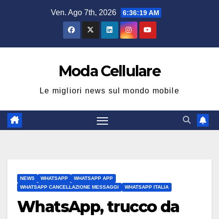
Salta
Ven. Ago 7th, 2026
6:36:20 AM
al
contenuto
Moda Cellulare
Le migliori news sul mondo mobile
NEWS
WHATSAPP
WHATSAPP APP
WHATSAPP CANCELLAZIONE MESSAGGI
WHATSAPP ITALIA
WhatsApp, trucco da