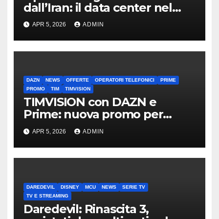
dall’Iran: il data center nel
mirino
APR 5, 2026
ADMIN
DAZN
NEWS
OFFERTE
OPERATORI TELEFONICI
PRIME
PROMO
TIM
TIMVISION
TIMVISION con DAZN e
Prime: nuova promo per
clienti TIM
APR 5, 2026
ADMIN
DAREDEVIL
DISNEY
MCU
NEWS
SERIE TV
TV E STREAMING
Daredevil: Rinascita 3,