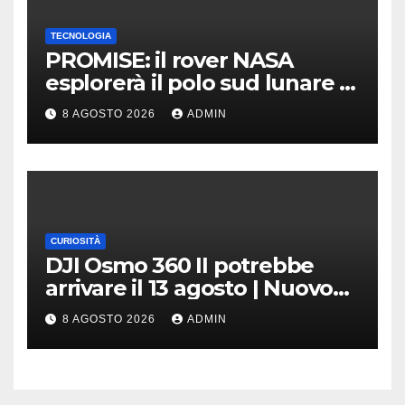
TECNOLOGIA
PROMISE: il rover NASA
esplorerà il polo sud lunare |
Cosa sappiamo
8 AGOSTO 2026
ADMIN
CURIOSITÀ
DJI Osmo 360 II potrebbe
arrivare il 13 agosto | Nuovo
teaser
8 AGOSTO 2026
ADMIN