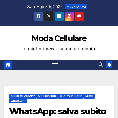
Salta
Sab. Ago 8th, 2026
1:27:12 PM
al
contenuto
Moda Cellulare
Le migliori news sul mondo mobile
ADDIO WHATSAPP
APPLICAZIONI
CHAT WHATSAPP
NEWS
WHATSAPP
WhatsApp: salva subito