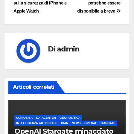
articoli
sulla sicurezza di iPhone e
potrebbe essere
Apple Watch
disponibile a breve
Di
admin
Articoli correlati
CURIOSITÀ
DATACENTER
GEOPOLITICA
INTELLIGENZA ARTIFICIALE
IRAN
NEWS
OPENAI
STARGATE
OpenAI Stargate minacciato