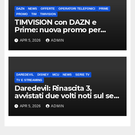
DAZN
NEWS
OFFERTE
OPERATORI TELEFONICI
PRIME
PROMO
TIM
TIMVISION
TIMVISION con DAZN e
Prime: nuova promo per
clienti TIM
APR 5, 2026
ADMIN
DAREDEVIL
DISNEY
MCU
NEWS
SERIE TV
TV E STREAMING
Daredevil: Rinascita 3,
avvistati due volti noti sul set
di New York
APR 5, 2026
ADMIN