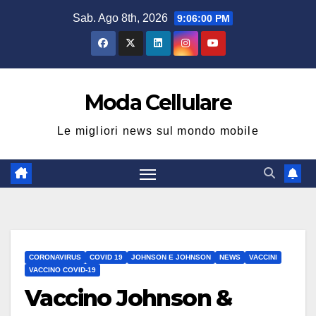
Salta
Sab. Ago 8th, 2026
9:06:01 PM
al
contenuto
Moda Cellulare
Le migliori news sul mondo mobile
CORONAVIRUS
COVID 19
JOHNSON E JOHNSON
NEWS
VACCINI
VACCINO COVID-19
Vaccino Johnson &