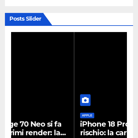
Posts Slider
APPLE
A
iPhone 18 Pro, scorte a
P
rischio: la carenza di DRAM
s