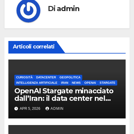
Di
admin
Articoli correlati
CURIOSITÀ
DATACENTER
GEOPOLITICA
INTELLIGENZA ARTIFICIALE
IRAN
NEWS
OPENAI
STARGATE
OpenAI Stargate minacciato
dall’Iran: il data center nel
mirino
APR 5, 2026
ADMIN