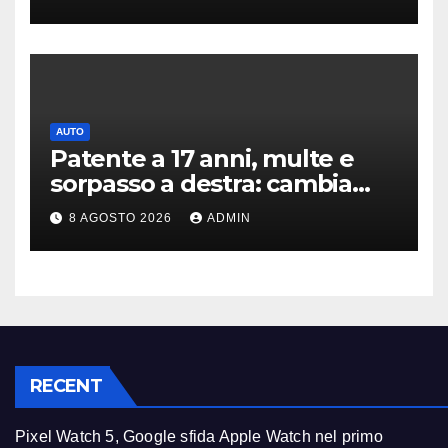
consegne
AUTO
Patente a 17 anni, multe e
sorpasso a destra: cambia
tutto, nuove regole allo
8 AGOSTO 2026
ADMIN
studio
RECENT
Pixel Watch 5, Google sfida Apple Watch nel primo