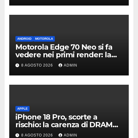
ANDROID
MOTOROLA
Motorola Edge 70 Neo si fa
vedere nei primi render: la
fotocamera è da 200 MP
8 AGOSTO 2026
ADMIN
APPLE
iPhone 18 Pro, scorte a
rischio: la carenza di DRAM
potrebbe far slittare le
8 AGOSTO 2026
ADMIN