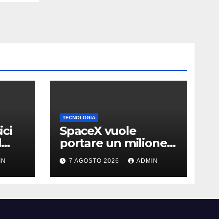
TECNOLOGIA
ici
SpaceX vuole
l
portare un milione
di data center nello
IN
7 AGOSTO 2026
ADMIN
ma
spazio: Nvidia sarà il
cervello