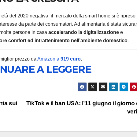
tà del 2020 negativa, il mercato della smart home si è ripreso
teresse da parte dei consumatori. Ad alimentarla è stata sicur
 molte persone in casa
accelerando la digitalizzazione
e
ECONOMIA E MERC
re comfort ed intrattenimento nell’ambiente domestico
.
TikTok
250 pos
 miglior prezzo da
Amazon a
919 euro
.
INUARE A LEGGERE
lavoro 
7 AGOSTO 2
Nashvil
motivi 
nta sui
TikTok e il ban USA: l’11 giugno il giorno 
scelta
ver