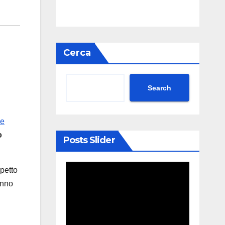
Cerca
Search
e
o
Posts Slider
spetto
anno