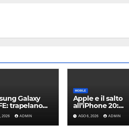
MOBILE
sung Galaxy
Apple e il salto
FE: trapelano
all’iPhone 20:
gini ad alta
svelati i primi
, 2026
ADMIN
AGO 6, 2026
ADMIN
luzione e
dettagli sui disp
agli sul design
dei futuri top di