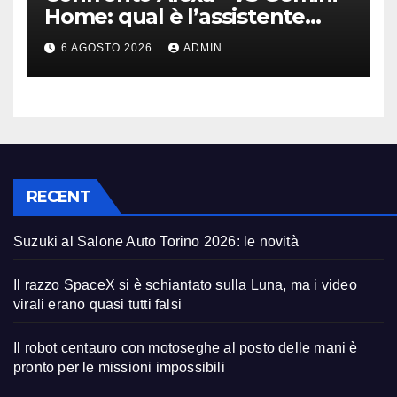
Home: qual è l’assistente
migliore | Video
6 AGOSTO 2026
ADMIN
RECENT
Suzuki al Salone Auto Torino 2026: le novità
Il razzo SpaceX si è schiantato sulla Luna, ma i video
virali erano quasi tutti falsi
Il robot centauro con motoseghe al posto delle mani è
pronto per le missioni impossibili