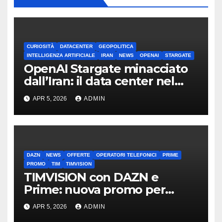
CURIOSITÀ
DATACENTER
GEOPOLITICA
INTELLIGENZA ARTIFICIALE
IRAN
NEWS
OPENAI
STARGATE
OpenAI Stargate minacciato
dall’Iran: il data center nel
mirino
APR 5, 2026
ADMIN
DAZN
NEWS
OFFERTE
OPERATORI TELEFONICI
PRIME
PROMO
TIM
TIMVISION
TIMVISION con DAZN e
Prime: nuova promo per
clienti TIM
APR 5, 2026
ADMIN