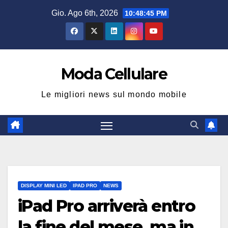
Salta
Gio. Ago 6th, 2026
10:48:45 PM
al
contenuto
Moda Cellulare
Le migliori news sul mondo mobile
DISPLAY MINI LED
IPAD PRO
NEWS
iPad Pro arriverà entro
la fine del mese, ma in