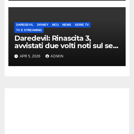
DAREDEVIL
DISNEY
MCU
NEWS
SERIE TV
TV E STREAMING
Daredevil: Rinascita 3,
avvistati due volti noti sul set
di New York
APR 5, 2026
ADMIN