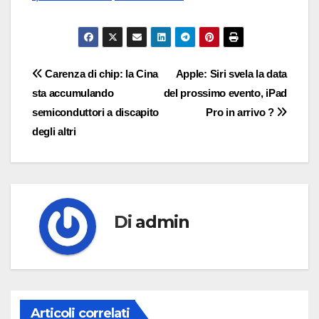
Navigazione
Carenza di chip: la Cina
Apple: Siri svela la data
sta accumulando
del prossimo evento, iPad
articoli
semiconduttori a discapito
Pro in arrivo ?
degli altri
Di
admin
Articoli correlati