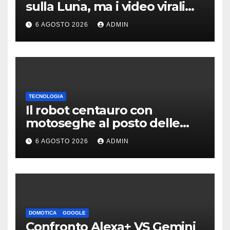
sulla Luna, ma i video virali
erano quasi tutti falsi
6 AGOSTO 2026
ADMIN
TECNOLOGIA
Il robot centauro con
motoseghe al posto delle
mani è pronto per le missioni
6 AGOSTO 2026
ADMIN
impossibili
DOMOTICA
GOOGLE
Confronto Alexa+ VS Gemini