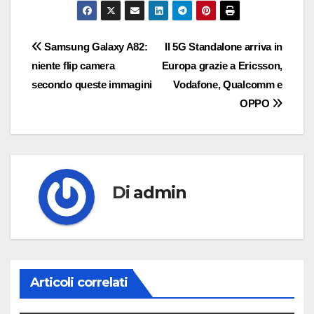
Navigazione
Samsung Galaxy A82:
Il 5G Standalone arriva in
niente flip camera
Europa grazie a Ericsson,
articoli
secondo queste immagini
Vodafone, Qualcomm e
OPPO
Di
admin
Articoli correlati