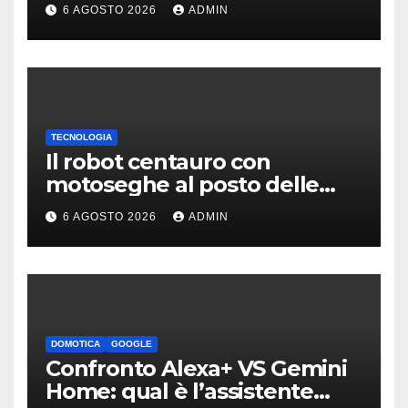
erano quasi tutti falsi
6 AGOSTO 2026
ADMIN
TECNOLOGIA
Il robot centauro con
motoseghe al posto delle
mani è pronto per le missioni
6 AGOSTO 2026
ADMIN
impossibili
DOMOTICA
GOOGLE
Confronto Alexa+ VS Gemini
Home: qual è l’assistente