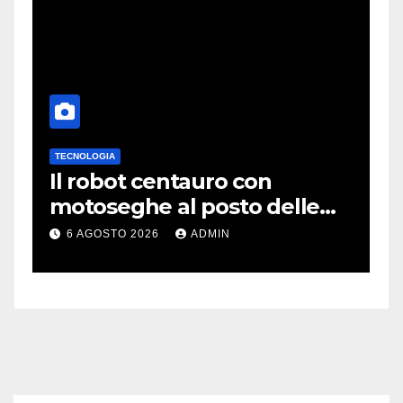
TECNOLOGIA
D
Il robot centauro con
C
motoseghe al posto delle
H
i
mani è pronto per le
m
6 AGOSTO 2026
ADMIN
missioni impossibili