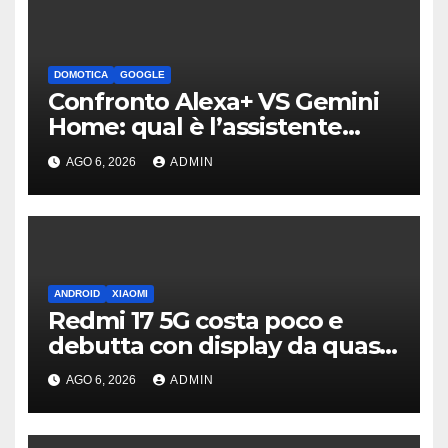
DOMOTICA
GOOGLE
Confronto Alexa+ VS Gemini
Home: qual è l’assistente
migliore | Video
AGO 6, 2026
ADMIN
ANDROID
XIAOMI
Redmi 17 5G costa poco e
debutta con display da quasi
7 pollici e batteria enorme
AGO 6, 2026
ADMIN