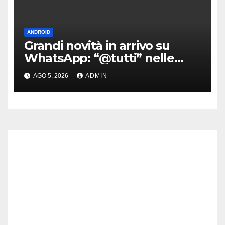
ANDROID
Grandi novità in arrivo su
WhatsApp: “@tutti” nelle
chat di gruppo e non solo
AGO 5, 2026
ADMIN