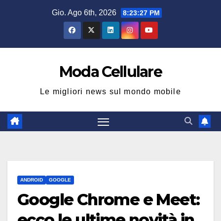
Salta
Gio. Ago 6th, 2026
8:23:28 PM
al
contenuto
Moda Cellulare
Le migliori news sul mondo mobile
ANDROID
GOOGLE
Google Chrome e Meet:
ecco le ultime novità in