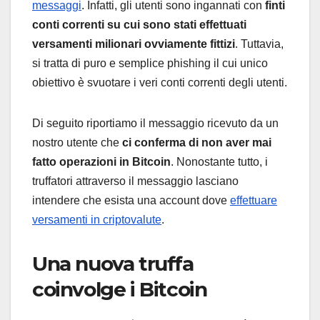
messaggi
. Infatti, gli utenti sono ingannati con
finti
conti correnti su cui sono stati effettuati
versamenti milionari ovviamente fittizi
. Tuttavia,
si tratta di puro e semplice phishing il cui unico
obiettivo è svuotare i veri conti correnti degli utenti.
Di seguito riportiamo il messaggio ricevuto da un
nostro utente che
ci conferma di non aver mai
fatto operazioni in Bitcoin
. Nonostante tutto, i
truffatori attraverso il messaggio lasciano
intendere che esista una account dove
effettuare
versamenti in criptovalute
.
Una nuova truffa
coinvolge i Bitcoin