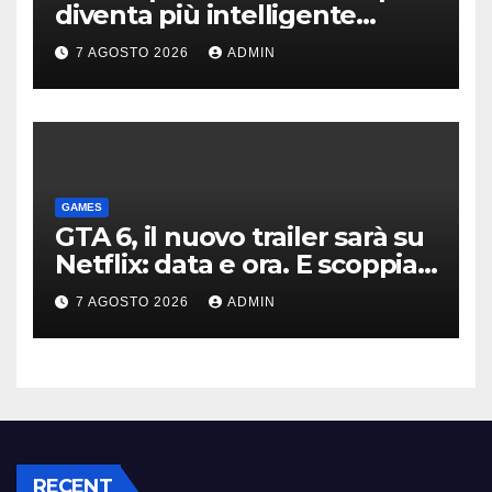
diventa più intelligente
grazie a Gemini
7 AGOSTO 2026
ADMIN
GAMES
GTA 6, il nuovo trailer sarà su
Netflix: data e ora. E scoppia
la polemica
7 AGOSTO 2026
ADMIN
RECENT