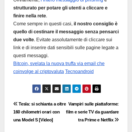
strutturato per potare gli utenti a cliccare e
finire nella rete
.
Come sempre in questi casi,
il nostro consiglio è
quello di cestinare il messaggio senza pensarci
due volte
. Evitate assolutamente di cliccare sui
link e di inserire dati sensibili sulle pagine legate a
questi messaggi.
Bitcoin, svelata la nuova truffa via email che
coinvolge al criptovaluta
Tecnoandroid
Navigazione
Tesla: si schianta a oltre
Vampiri sulle piattaforme:
160 chilometri orari con
film e serie TV da guardare
articoli
una Model S [Video]
tra Prime e Netflix