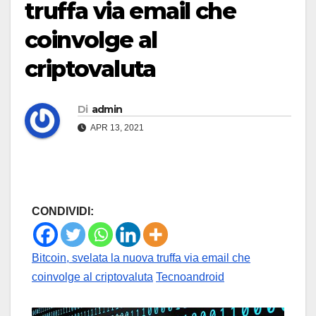
truffa via email che
coinvolge al
criptovaluta
Di
admin
APR 13, 2021
CONDIVIDI:
Bitcoin, svelata la nuova truffa via email che
coinvolge al criptovaluta
Tecnoandroid