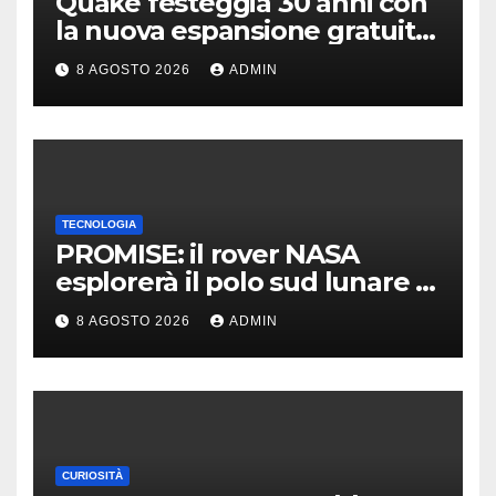
Quake festeggia 30 anni con
la nuova espansione gratuita
Dawn of The Machine
8 AGOSTO 2026
ADMIN
TECNOLOGIA
PROMISE: il rover NASA
esplorerà il polo sud lunare |
Cosa sappiamo
8 AGOSTO 2026
ADMIN
CURIOSITÀ