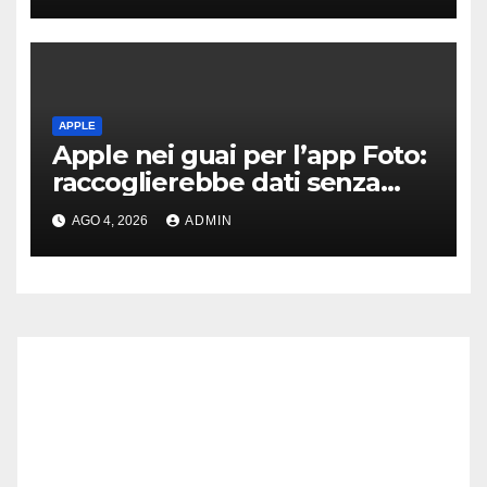
APPLE
Apple nei guai per l’app Foto:
raccoglierebbe dati senza
consenso
AGO 4, 2026
ADMIN