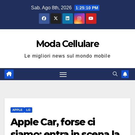
Salta
Sab. Ago 8th, 2026
1:25:11 PM
al
contenuto
Moda Cellulare
Le migliori news sul mondo mobile
APPLE
LG
Apple Car, forse ci
siamo: entra in scena la