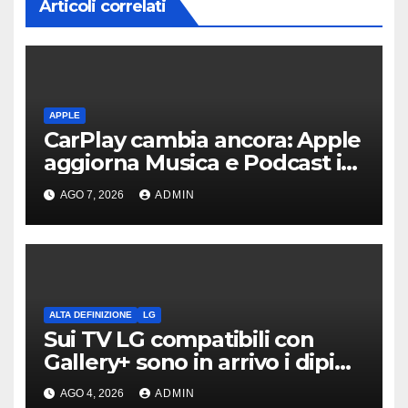
Articoli correlati
APPLE
CarPlay cambia ancora: Apple
aggiorna Musica e Podcast in
auto
AGO 7, 2026
ADMIN
ALTA DEFINIZIONE
LG
Sui TV LG compatibili con
Gallery+ sono in arrivo i dipinti
di Bob Ross
AGO 4, 2026
ADMIN