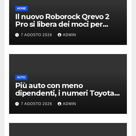
HOME
Il nuovo Roborock Qrevo 2
Pro si libera dei moci per
pulire i tappeti | PREZZO
7 AGOSTO 2026
ADMIN
AUTO
Più auto con meno
dipendenti, i numeri Toyota
che “scuotono” Volkswagen
7 AGOSTO 2026
ADMIN