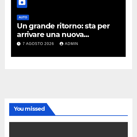
AUTO
Un grande ritorno: sta per
arrivare una nuova
Mitsubishi Pajero
7 AGOSTO 2026
ADMIN
You missed