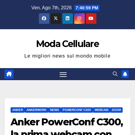
Salta
Ven. Ago 7th, 2026
7:41:00 PM
al
contenuto
Moda Cellulare
Le migliori news sul mondo mobile
ANKER
ANKERWORK
NEWS
POWERCONF C300
WEBCAM
ZOOM
Anker PowerConf C300,
la prima webcam con