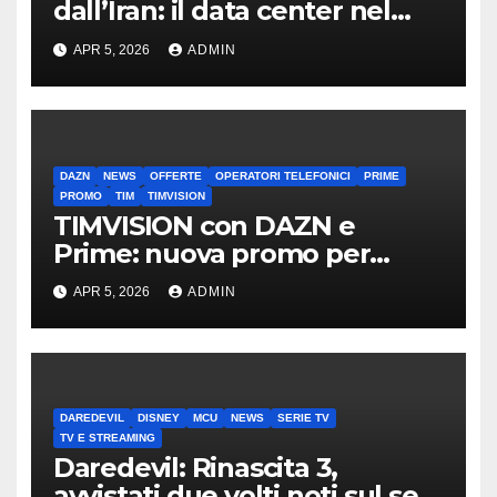
dall’Iran: il data center nel
mirino
APR 5, 2026
ADMIN
DAZN
NEWS
OFFERTE
OPERATORI TELEFONICI
PRIME
PROMO
TIM
TIMVISION
TIMVISION con DAZN e
Prime: nuova promo per
clienti TIM
APR 5, 2026
ADMIN
DAREDEVIL
DISNEY
MCU
NEWS
SERIE TV
TV E STREAMING
Daredevil: Rinascita 3,
avvistati due volti noti sul set