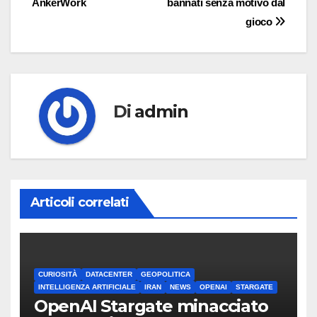
AnkerWork
bannati senza motivo dal
gioco
Di
admin
Articoli correlati
CURIOSITÀ
DATACENTER
GEOPOLITICA
INTELLIGENZA ARTIFICIALE
IRAN
NEWS
OPENAI
STARGATE
OpenAI Stargate minacciato