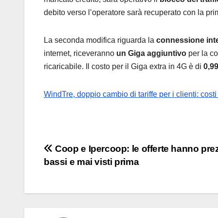
debito verso l’operatore sarà recuperato con la prim
La seconda modifica riguarda la
connessione int
internet, riceveranno
un Giga aggiuntivo
per la co
ricaricabile. Il costo per il Giga extra in 4G è di
0,99
WindTre, doppio cambio di tariffe per i clienti: cost
Navigazione
Coop e Ipercoop: le offerte hanno pre
bassi e mai visti prima
articoli