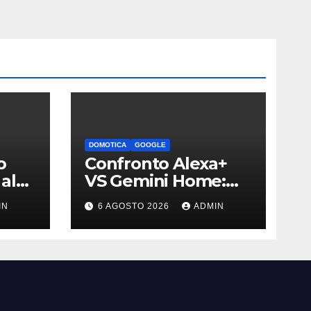
DOMOTICA
GOOGLE
o
Confronto Alexa+
al
VS Gemini Home:
i è
qual è l’assistente
IN
6 AGOSTO 2026
ADMIN
migliore | Video
bili