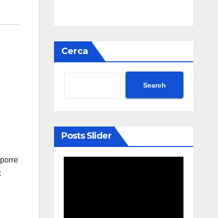
Cerca
Search
Posts Slider
oporre
x