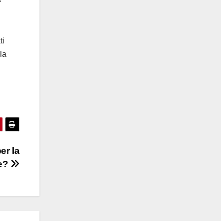
ti
la
er la
ne?