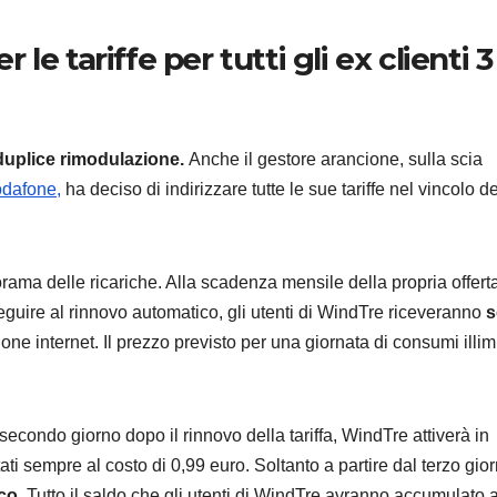
e tariffe per tutti gli ex clienti 3
AUTO
duplice rimodulazione.
Anche il gestore arancione, sulla scia
Suzuki 
odafone,
ha deciso di indirizzare tutte le sue tariffe nel vincolo de
Salone
Torino 
6 AGOSTO 2
ama delle ricariche. Alla scadenza mensile della propria offerta
novità
oseguire al rinnovo automatico, gli utenti di WindTre riceveranno
s
ne internet. Il prezzo previsto per una giornata di consumi illimi
secondo giorno dopo il rinnovo della tariffa, WindTre attiverà in
i sempre al costo di 0,99 euro. Soltanto a partire dal terzo gior
ico.
Tutto il saldo che gli utenti di WindTre avranno accumulato 