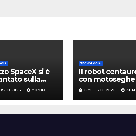
OGIA
TECNOLOGIA
azzo SpaceX si è
Il robot centaur
antato sulla
con motoseghe 
, ma i video
posto delle man
OSTO 2026
ADMIN
6 AGOSTO 2026
ADM
li erano quasi
pronto per le
 falsi
missioni impossi