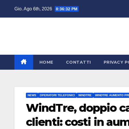
Salta
Gio. Ago 6th, 2026
8:36:34 PM
al
contenuto
HOME
CONTATTI
PRIVACY P
NEWS
OPERATORI TELEFONICI
WINDTRE
WINDTRE AUMENTO PR
WindTre, doppio cam
clienti: costi in a