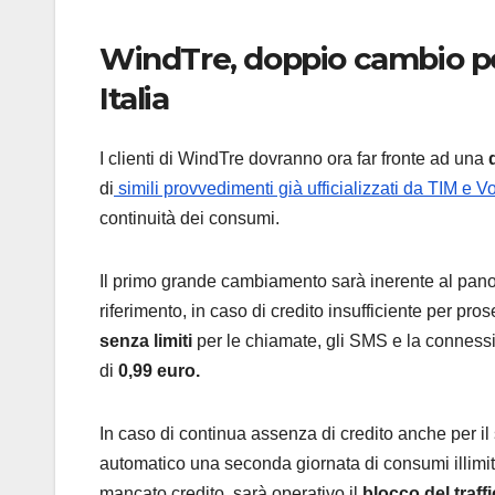
WindTre, doppio cambio per l
Italia
I clienti di WindTre dovranno ora far fronte ad una
di
simili provvedimenti già ufficializzati da TIM e V
continuità dei consumi.
Il primo grande cambiamento sarà inerente al panor
riferimento, in caso di credito insufficiente per pr
senza limiti
per le chiamate, gli SMS e la connessio
di
0,99 euro.
In caso di continua assenza di credito anche per il 
automatico una seconda giornata di consumi illimitat
mancato credito, sarà operativo il
blocco del traff