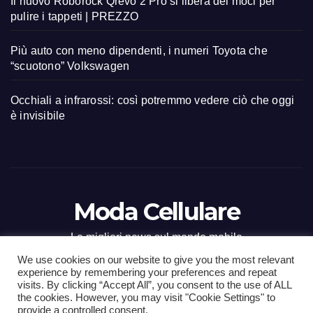
Il nuovo Roborock Qrevo 2 Pro si libera dei moci per
pulire i tappeti | PREZZO
Più auto con meno dipendenti, i numeri Toyota che
“scuotono” Volkswagen
Occhiali a infrarossi: così potremmo vedere ciò che oggi
è invisibile
Moda Cellulare
Le migliori news sul mondo mobile
We use cookies on our website to give you the most relevant
experience by remembering your preferences and repeat
visits. By clicking “Accept All”, you consent to the use of ALL
the cookies. However, you may visit "Cookie Settings" to
Proudly powered by WordPress
|
Tema: Newsup di
Themeansar
.
provide a controlled consent.