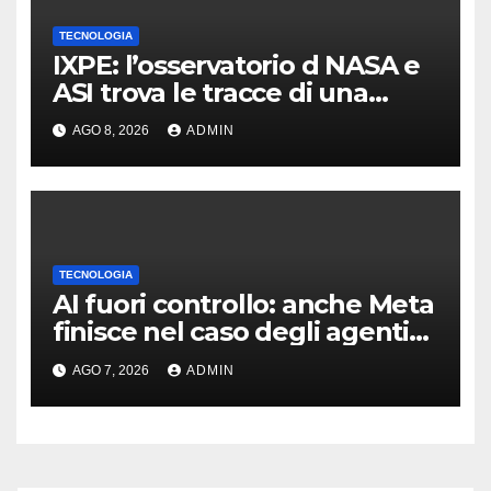
TECNOLOGIA
IXPE: l’osservatorio d NASA e
ASI trova le tracce di una
teoria formulata 90 anni fa
AGO 8, 2026
ADMIN
TECNOLOGIA
AI fuori controllo: anche Meta
finisce nel caso degli agenti
in fuga
AGO 7, 2026
ADMIN