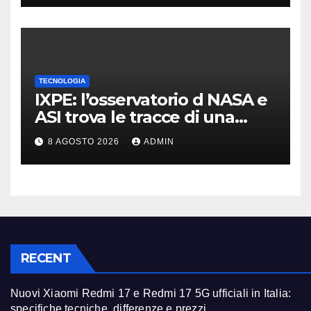
TECNOLOGIA
IXPE: l’osservatorio d NASA e
ASI trova le tracce di una
teoria formulata 90 anni fa
8 AGOSTO 2026
ADMIN
RECENT
Nuovi Xiaomi Redmi 17 e Redmi 17 5G ufficiali in Italia:
specifiche tecniche, differenze e prezzi