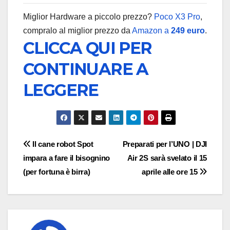
Miglior Hardware a piccolo prezzo?
Poco X3 Pro
,
compralo al miglior prezzo da
Amazon a
249 euro
.
CLICCA QUI PER
CONTINUARE A
LEGGERE
Navigazione
Il cane robot Spot
Preparati per l’UNO | DJI
impara a fare il bisognino
Air 2S sarà svelato il 15
articoli
(per fortuna è birra)
aprile alle ore 15