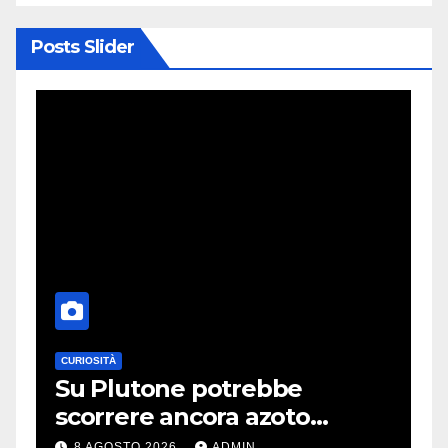
Posts Slider
CURIOSITÀ
T
Su Plutone potrebbe
I
scorrere ancora azoto
A
a
liquido
t
8 AGOSTO 2026
ADMIN