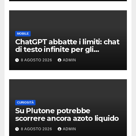
MOBILE
ChatGPT abbatte i limiti: chat
di testo infinite per gli
account gratis e intelligenza
8 AGOSTO 2026
ADMIN
potenziata
CURIOSITÀ
Su Plutone potrebbe
scorrere ancora azoto liquido
8 AGOSTO 2026
ADMIN