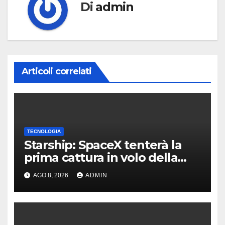
Di
admin
Articoli correlati
TECNOLOGIA
Starship: SpaceX tenterà la
prima cattura in volo della
navetta
AGO 8, 2026
ADMIN