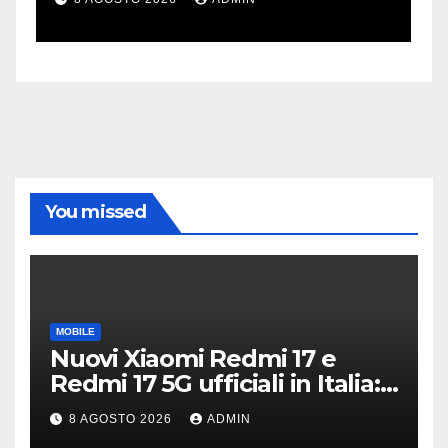
You missed
MOBILE
Nuovi Xiaomi Redmi 17 e
Redmi 17 5G ufficiali in Italia:
specifiche tecniche,
8 AGOSTO 2026
ADMIN
differenze e prezzi